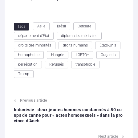
Asile
Brésil
Censure
Tags
département d’État
diplomatie américaine
droits des minorités
droits humains
États-Unis
homophobie
Hongrie
LGBTQ+
Ouganda
persécution
Réfugiés
transphobie
Trump
Previous article
Indonésie : deux jeunes hommes condamnés à 80 co
ups de canne pour « actes homosexuels » dans la pro
vince d’Aceh
Next article