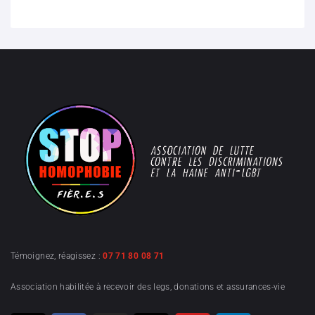
Témoignez, réagissez :
07 71 80 08 71
Association habilitée à recevoir des legs, donations et assurances-vie