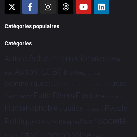
Catégories populaires
Catégories
Actus Internationales
Actions
Afrique
Assos. LGBT
Bioéthique
Asie
Brève
Communiqués
Europe
Culture
Dialogues France-Brésil
France
Faits Divers
Evénements
Hommage
Humanophobie
Justice
People
Partenariat
Société
Politiques
Santé
Religion
Projets
Stop Homophobie
Sport
Tech