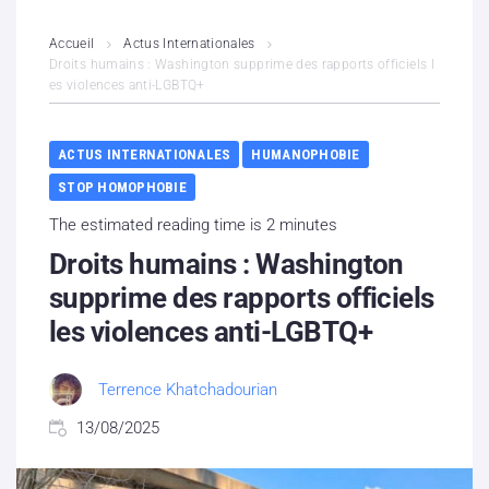
L’association
Accueil
Actus Internationales
Droits humains : Washington supprime des rapports officiels l
es violences anti-LGBTQ+
Contenus litigieux
Nous soutenir
ACTUS INTERNATIONALES
HUMANOPHOBIE
STOP HOMOPHOBIE
Boutique
The estimated reading time is 2 minutes
Partenaires
Droits humains : Washington
supprime des rapports officiels
Contacts
les violences anti-LGBTQ+
Hébergement solidaire
Terrence Khatchadourian
13/08/2025