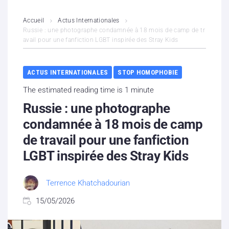
L’association
Accueil
Actus Internationales
Russie : une photographe condamnée à 18 mois de camp de tr
avail pour une fanfiction LGBT inspirée des Stray Kids
Contenus litigieux
Nous soutenir
ACTUS INTERNATIONALES
STOP HOMOPHOBIE
The estimated reading time is 1 minute
Boutique
Russie : une photographe
Partenaires
condamnée à 18 mois de camp
de travail pour une fanfiction
Contacts
LGBT inspirée des Stray Kids
Hébergement solidaire
Terrence Khatchadourian
15/05/2026