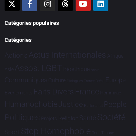
Catégories populaires
Catégories
Actus Internationales
Actions
Afrique
Assos. LGBT
Bioéthique
Asie
Brève
Communiqués
Europe
Culture
Dialogues France-Brésil
France
Faits Divers
Evénements
Hommage
Humanophobie
Justice
People
Partenariat
Société
Politiques
Santé
Religion
Projets
Stop Homophobie
Sport
Tech
Tribune