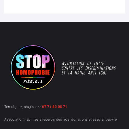
Témoignez, réagissez :
07 71 80 08 71
Association habilitée à recevoir des legs, donations et assurances-vie