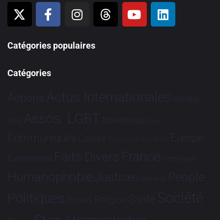
Catégories populaires
Catégories
Actus Internationales
Actions
Afrique
Assos. LGBT
Bioéthique
Asie
Brève
Communiqués
Europe
Culture
Dialogues France-Brésil
France
Faits Divers
Evénements
Hommage
Humanophobie
Justice
People
Partenariat
Société
Politiques
Santé
Religion
Projets