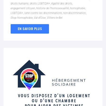
droits humains
,
droits LGBTQIA+
,
égalité des droits
,
engagement citoyen
,
histoire de l’homosexualité
,
homophobie
,
LGBTQIA+
,
lutte contre les discriminations
,
non-discrimination
,
Stop Homophobie
,
Val-d’Oise
,
Villiers-le-Bel
EN SAVOIR PLUS