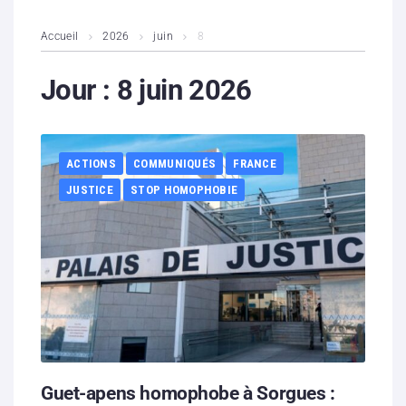
L’association
Accueil
2026
juin
8
Contenus litigieux
Jour :
8 juin 2026
Nous soutenir
ACTIONS
COMMUNIQUÉS
FRANCE
Boutique
JUSTICE
STOP HOMOPHOBIE
Partenaires
Contacts
Hébergement solidaire
Guet-apens homophobe à Sorgues :