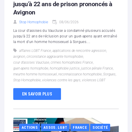
jusqu’à 22 ans de prison prononcés à
Avignon
Stop Homophobie
08/06/2026
La cour d’assises du Vaucluse a condamné plusieurs accusés
jusqu’à 22 ans de réclusion pour un guet-apens ayant entraîné
la mort d’un homme homosexuel à Sorgues....
affaires LGBT France
,
applications de rencontre agression
,
avignon
,
circonstance aggravante homophobie
,
cour d’assises Vaucluse
,
crimes homophobes France
,
guet-apens homophobe
,
homophobie justice
,
justice pénale France
,
meurtre homme homosexuel
,
reconnaissance homophobie
,
Sorgues
,
Stop Homophobie
,
violences contre les gays
,
violences LGBT
EN SAVOIR PLUS
ACTIONS
ASSOS. LGBT
FRANCE
SOCIÉTÉ