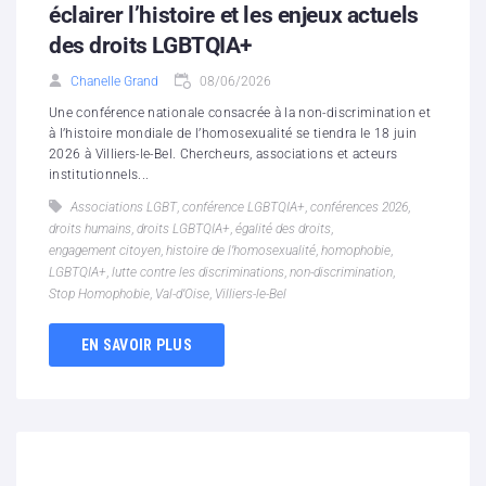
éclairer l’histoire et les enjeux actuels
des droits LGBTQIA+
Chanelle Grand
08/06/2026
Une conférence nationale consacrée à la non-discrimination et
à l’histoire mondiale de l’homosexualité se tiendra le 18 juin
2026 à Villiers-le-Bel. Chercheurs, associations et acteurs
institutionnels...
Associations LGBT
,
conférence LGBTQIA+
,
conférences 2026
,
droits humains
,
droits LGBTQIA+
,
égalité des droits
,
engagement citoyen
,
histoire de l’homosexualité
,
homophobie
,
LGBTQIA+
,
lutte contre les discriminations
,
non-discrimination
,
Stop Homophobie
,
Val-d’Oise
,
Villiers-le-Bel
EN SAVOIR PLUS