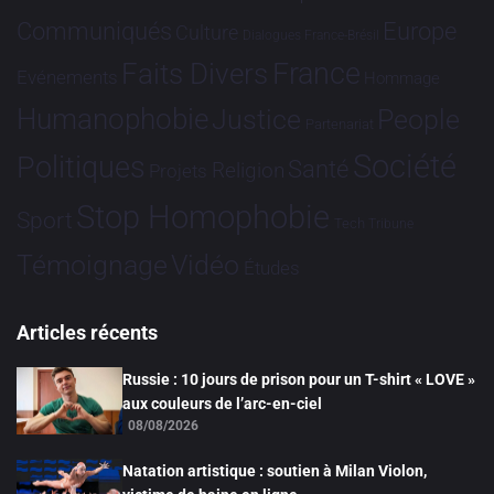
Communiqués
Europe
Culture
Dialogues France-Brésil
France
Faits Divers
Evénements
Hommage
Humanophobie
Justice
People
Partenariat
Société
Politiques
Santé
Religion
Projets
Stop Homophobie
Sport
Tech
Tribune
Vidéo
Témoignage
Études
Articles récents
Russie : 10 jours de prison pour un T-shirt « LOVE »
aux couleurs de l’arc-en-ciel
08/08/2026
Natation artistique : soutien à Milan Violon,