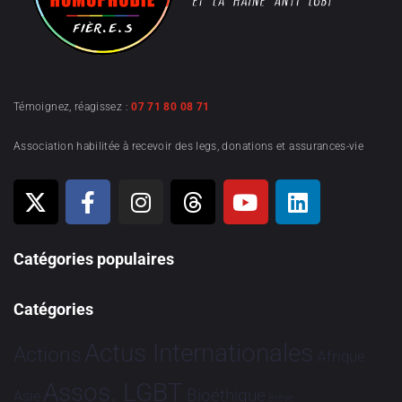
Témoignez, réagissez :
07 71 80 08 71
Association habilitée à recevoir des legs, donations et assurances-vie
Catégories populaires
Catégories
Actus Internationales
Actions
Afrique
Assos. LGBT
Bioéthique
Asie
Brève