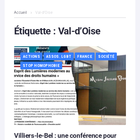
L’association
Accueil
Val-d’Oise
Contenus litigieux
Étiquette :
Val-d’Oise
Nous soutenir
ACTIONS
ASSOS. LGBT
FRANCE
SOCIÉTÉ
Boutique
STOP HOMOPHOBIE
Partenaires
Contacts
Hébergement solidaire
Villiers-le-Bel : une conférence pour