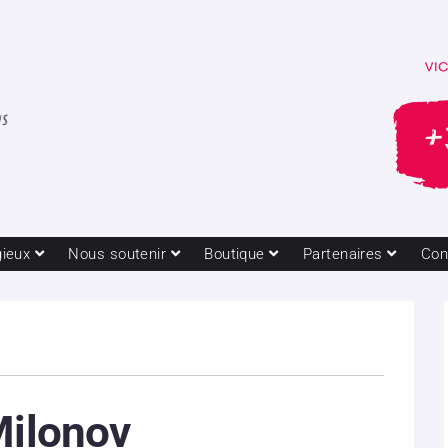
gieux
Nous soutenir
Boutique
Partenaires
Con
Milonov