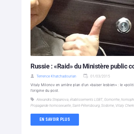
Russie : «Raid» du Ministère public c
Terrence Khatchadourian
01/03/2015
Vitaly Milonov en arrière plan d’un «baiser lesbien» : le «pol
l’origine du post.
Alexandra Stepanova
,
établissements LGBT
,
Gomorrhe
,
homoph
Propagande homosexuelle
,
Saint-Pétersbourg
,
Sodome
,
Vitaly Cher
EN SAVOIR PLUS