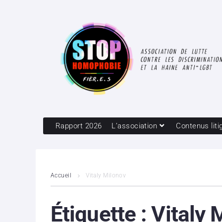
Rapport 2026
L’association
Contenus liti
Accueil
Vitaly Milonov
Étiquette :
Vitaly 