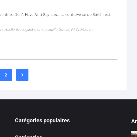
untries Don’t Have Anti-Gay Laws La controverse de Sotchi est
n sexuelle
,
Propagande homosexuelle
,
Sotchi
,
Vitaly Milonov
2
Catégories populaires
Ar