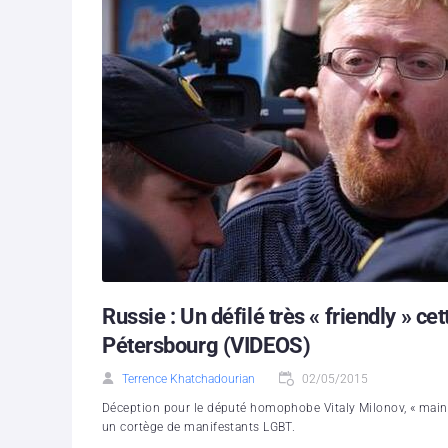
Russie : Un défilé très « friendly » ce
Pétersbourg (VIDEOS)
Terrence Khatchadourian
02/05/2015
Déception pour le député homophobe Vitaly Milonov, « mainten
un cortège de manifestants LGBT.