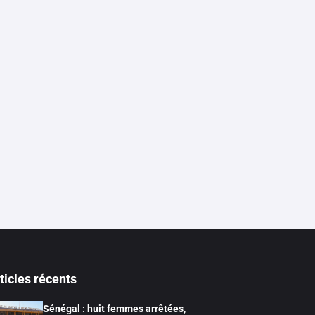
ticles récents
Sénégal : huit femmes arrêtées,