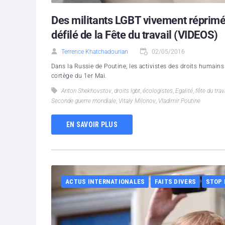
Des militants LGBT vivement réprimé
défilé de la Fête du travail (VIDEOS)
Terrence Khatchadourian
02/05/2016
Dans la Russie de Poutine, les activistes des droits humai
cortège du 1er Mai.
Anton Shekhovstov
,
droits lgbt
,
écologistes
,
Egalité
,
fête du trav
Seconde guerre mondiale
,
Vitaly Milonov
,
Vladimir Poutine
EN SAVOIR PLUS
ACTUS INTERNATIONALES
FAITS DIVERS
STOP