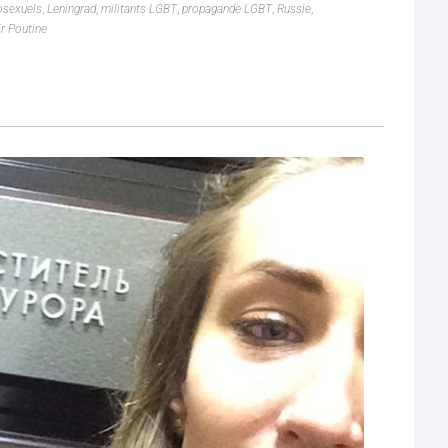
sexuels
,
Leningrad
,
militants LGBT
,
propagande LGBT
,
Russie
,
r Poutine