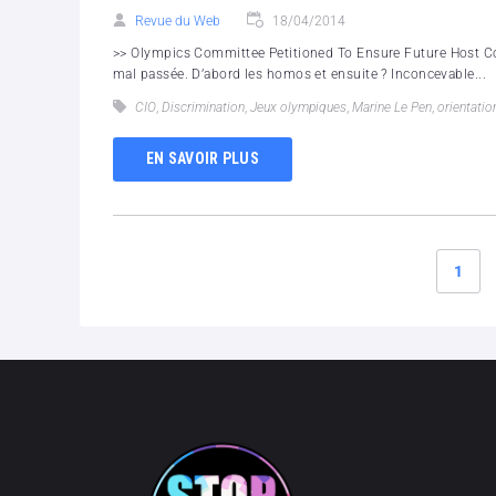
Revue du Web
18/04/2014
>> Olympics Committee Petitioned To Ensure Future Host Co
mal passée. D’abord les homos et ensuite ? Inconcevable...
CIO
,
Discrimination
,
Jeux olympiques
,
Marine Le Pen
,
orientatio
EN SAVOIR PLUS
1