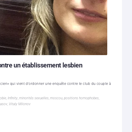
ontre un établissement lesbien
iticien» qui vient d'ordonner une enquête contre le club du couple à
obie
,
Infinity
,
minorités sexuelles
,
moscou
,
positions homophobes
,
kasov
,
Vitaly Milonov