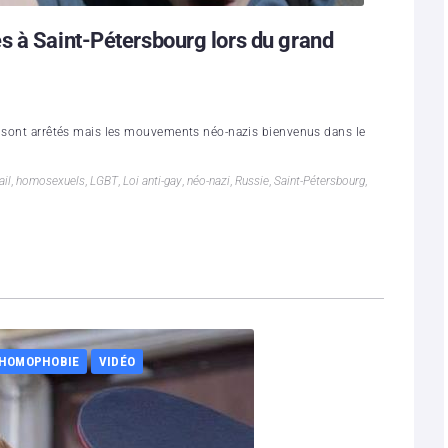
s à Saint-Pétersbourg lors du grand
ns sont arrêtés mais les mouvements néo-nazis bienvenus dans le
ail
,
homosexuels
,
LGBT
,
Loi anti-gay
,
néo-nazi
,
Russie
,
Saint-Pétersbourg
,
 HOMOPHOBIE
VIDÉO