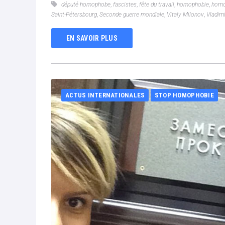
député homophobe
,
fascistes
,
fête du travail
,
homophobie
,
homo
Saint-Pétersbourg
,
Seconde guerre mondiale
,
Vitaly Milonov
,
Vladimi
EN SAVOIR PLUS
ACTUS INTERNATIONALES
STOP HOMOPHOBIE