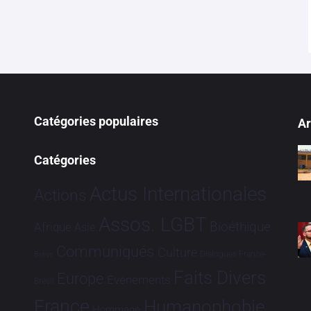
Catégories populaires
Ar
Catégories
Actus Internationales
Actions
Assos. LGBT
Bioéthique
Afrique
Asie
Communiqués
Culture
Dialogues France-
Brève
Faits Divers
Europe
Evénements
Brésil
France
Humanophobie
Hommage