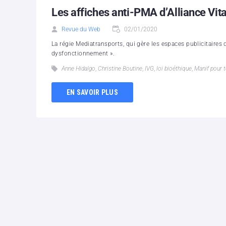
Les affiches anti-PMA d’Alliance Vita
Revue du Web
02/01/2020
La régie Mediatransports, qui gère les espaces publicitaires
dysfonctionnement ».
Anne Hidalgo
,
Christine Boutine
,
IVG
,
loi bioéthique
,
Manif pour 
EN SAVOIR PLUS