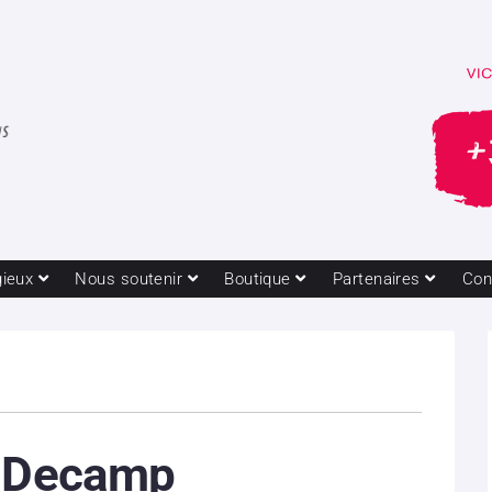
gieux
Nous soutenir
Boutique
Partenaires
Con
e Decamp