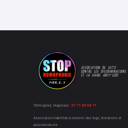
Témoignez, réagissez :
07 71 80 08 71
Association habilitée à recevoir des legs, donations et
assurances-vie