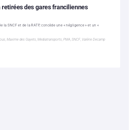
 retirées des gares franciliennes
 de la SNCF et de la RATP, concède une « négligence » et un «
tous
,
Maxime des Gayets
,
Mediatransports
,
PMA
,
SNCF
,
Valérie Decamp