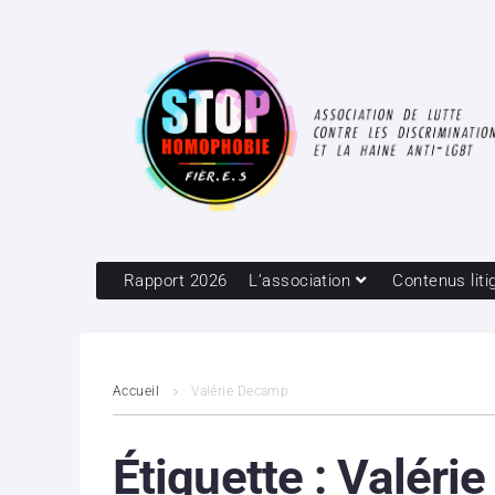
Rapport 2026
L’association
Contenus liti
Accueil
Valérie Decamp
Étiquette :
Valéri