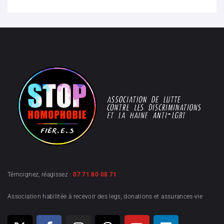
Témoignez, réagissez :
07 71 80 08 71
Association habilitée à recevoir des legs, donations et assurances-vie