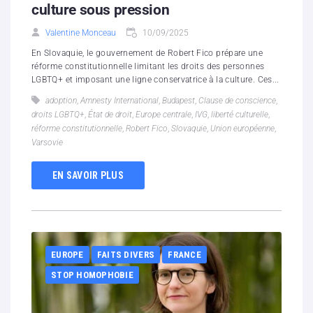
culture sous pression
Valentine Monceau
10/09/2025
En Slovaquie, le gouvernement de Robert Fico prépare une
réforme constitutionnelle limitant les droits des personnes
LGBTQ+ et imposant une ligne conservatrice à la culture. Ces...
adoption
,
Amnesty International
,
Budapest
,
Clause de conscience
,
droits LGBTQ+
,
État de droit
,
Europe centrale
,
IVG
,
liberté culturelle
,
réforme constitutionnelle
,
Robert Fico
,
Slovaquie
,
Union européenne
,
Varsovie
EN SAVOIR PLUS
EUROPE
FAITS DIVERS
FRANCE
STOP HOMOPHOBIE