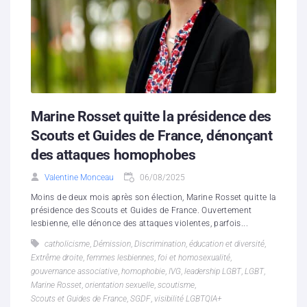
Marine Rosset quitte la présidence des
Scouts et Guides de France, dénonçant
des attaques homophobes
Valentine Monceau
06/08/2025
Moins de deux mois après son élection, Marine Rosset quitte la
présidence des Scouts et Guides de France. Ouvertement
lesbienne, elle dénonce des attaques violentes, parfois...
catholicisme
,
Démission
,
Discrimination
,
éducation et diversité
,
Extrême droite
,
femmes lesbiennes
,
foi et homosexualité
,
gouvernance associative
,
homophobie
,
IVG
,
leadership LGBT
,
LGBT
,
Marine Rosset
,
orientation sexuelle
,
scoutisme
,
Scouts et Guides de France
,
SGDF
,
visibilité LGBTQIA+