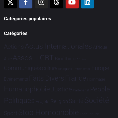
Catégories populaires
Catégories
Actus Internationales
Actions
Afrique
Assos. LGBT
Bioéthique
Asie
Brève
Communiqués
Europe
Culture
Dialogues France-Brésil
France
Faits Divers
Evénements
Hommage
Humanophobie
Justice
People
Partenariat
Société
Politiques
Santé
Religion
Projets
Stop Homophobie
Sport
Tech
Tribune