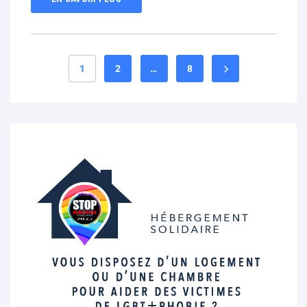
1
2
…
8