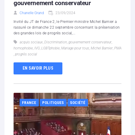
gouvernement conservateur
Chanelle Grand
23/09/2024
Invité du JT de France 2, le Premier ministre Michel Barnier a
rassuré ce dimanche 22 septembre concernant la préservation
des grandes lois de progrès social,...
acquis sociaux
,
Discrimination
,
gouvernement conservateur
,
homophobie
,
IVG
,
LGBTphobie
,
Mariage pour tous
,
Michel Barnier
,
PMA
,
progrès social
EN SAVOIR PLUS
FRANCE
POLITIQUES
SOCIÉTÉ