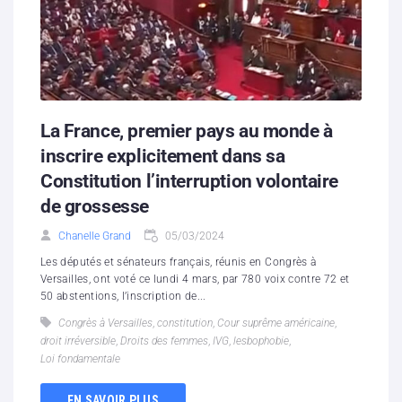
La France, premier pays au monde à
inscrire explicitement dans sa
Constitution l’interruption volontaire
de grossesse
Chanelle Grand
05/03/2024
Les députés et sénateurs français, réunis en Congrès à
Versailles, ont voté ce lundi 4 mars, par 780 voix contre 72 et
50 abstentions, l’inscription de...
Congrès à Versailles
,
constitution
,
Cour suprême américaine
,
droit irréversible
,
Droits des femmes
,
IVG
,
lesbophobie
,
Loi fondamentale
EN SAVOIR PLUS