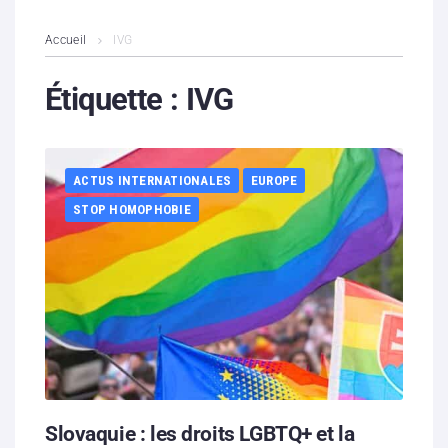
L’association
Accueil
IVG
Contenus litigieux
Étiquette :
IVG
Nous soutenir
ACTUS INTERNATIONALES
EUROPE
Boutique
STOP HOMOPHOBIE
Partenaires
Contacts
Hébergement solidaire
Slovaquie : les droits LGBTQ+ et la