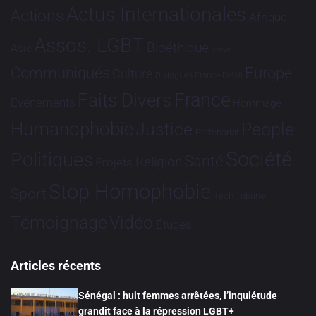
Actus Internationales
Actions
Afrique
Assos. LGBT
Bioéthique
Asie
Brève
Communiqués
Europe
Culture
Dialogues France-Brésil
France
Faits Divers
Evénements
Hommage
Humanophobie
Justice
People
Partenariat
Société
Politiques
Santé
Religion
Projets
Stop Homophobie
Sport
Tech
Tribune
Vidéo
Témoignage
Études
Articles récents
Sénégal : huit femmes arrêtées, l’inquiétude
grandit face à la répression LGBT+