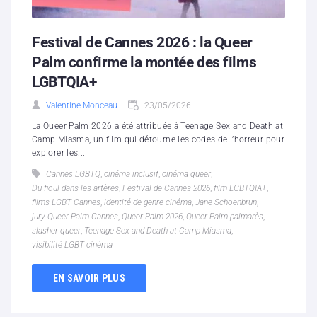
Festival de Cannes 2026 : la Queer
Palm confirme la montée des films
LGBTQIA+
Valentine Monceau
23/05/2026
La Queer Palm 2026 a été attribuée à Teenage Sex and Death at
Camp Miasma, un film qui détourne les codes de l’horreur pour
explorer les...
Cannes LGBTQ
,
cinéma inclusif
,
cinéma queer
,
Du fioul dans les artères
,
Festival de Cannes 2026
,
film LGBTQIA+
,
films LGBT Cannes
,
identité de genre cinéma
,
Jane Schoenbrun
,
jury Queer Palm Cannes
,
Queer Palm 2026
,
Queer Palm palmarès
,
slasher queer
,
Teenage Sex and Death at Camp Miasma
,
visibilité LGBT cinéma
EN SAVOIR PLUS