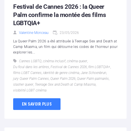
Festival de Cannes 2026 : la Queer
Palm confirme la montée des films
LGBTQIA+
Valentine Monceau
23/05/2026
La Queer Palm 2026 a été attribuée à Teenage Sex and Death at
Camp Miasma, un film qui détourne les codes de l’horreur pour
explorer les...
Cannes LGBTQ
,
cinéma inclusif
,
cinéma queer
,
Du fioul dans les artères
,
Festival de Cannes 2026
,
film LGBTQIA+
,
films LGBT Cannes
,
identité de genre cinéma
,
Jane Schoenbrun
,
jury Queer Palm Cannes
,
Queer Palm 2026
,
Queer Palm palmarès
,
slasher queer
,
Teenage Sex and Death at Camp Miasma
,
visibilité LGBT cinéma
EN SAVOIR PLUS