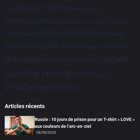
Assos. LGBT
Bioéthique
Asie
Brève
Communiqués
Europe
Culture
Dialogues France-Brésil
France
Faits Divers
Evénements
Hommage
Humanophobie
Justice
People
Partenariat
Société
Politiques
Santé
Religion
Projets
Stop Homophobie
Sport
Tech
Tribune
Vidéo
Témoignage
Études
Articles récents
Russie : 10 jours de prison pour un T-shirt « LOVE »
aux couleurs de l’arc-en-ciel
08/08/2026