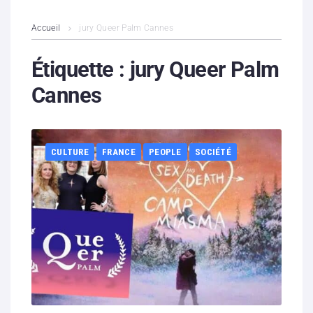
L’association
Accueil
jury Queer Palm Cannes
Contenus litigieux
Étiquette :
jury Queer Palm
Cannes
Nous soutenir
Boutique
CULTURE
FRANCE
PEOPLE
SOCIÉTÉ
Partenaires
Contacts
Hébergement solidaire