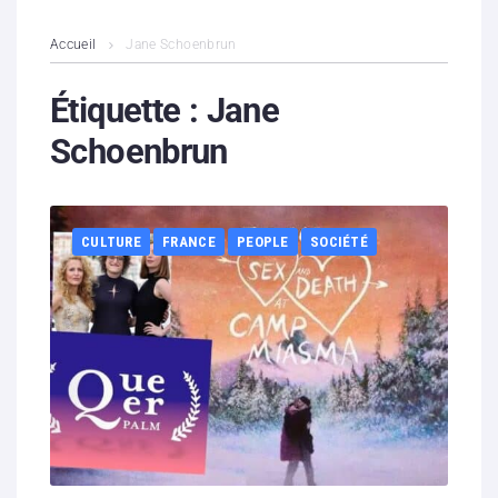
L’association
Accueil
Jane Schoenbrun
Contenus litigieux
Étiquette :
Jane
Schoenbrun
Nous soutenir
Boutique
CULTURE
FRANCE
PEOPLE
SOCIÉTÉ
Partenaires
Contacts
Hébergement solidaire