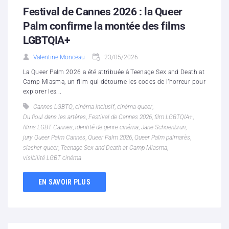
Festival de Cannes 2026 : la Queer
Palm confirme la montée des films
LGBTQIA+
Valentine Monceau
23/05/2026
La Queer Palm 2026 a été attribuée à Teenage Sex and Death at
Camp Miasma, un film qui détourne les codes de l’horreur pour
explorer les...
Cannes LGBTQ
,
cinéma inclusif
,
cinéma queer
,
Du fioul dans les artères
,
Festival de Cannes 2026
,
film LGBTQIA+
,
films LGBT Cannes
,
identité de genre cinéma
,
Jane Schoenbrun
,
jury Queer Palm Cannes
,
Queer Palm 2026
,
Queer Palm palmarès
,
slasher queer
,
Teenage Sex and Death at Camp Miasma
,
visibilité LGBT cinéma
EN SAVOIR PLUS