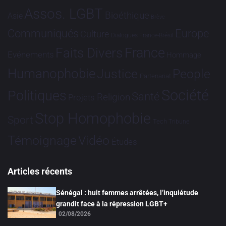
Assos. LGBT
Bioéthique
Asie
Brève
Communiqués
Europe
Culture
Dialogues France-Brésil
France
Faits Divers
Evénements
Hommage
Humanophobie
Justice
People
Partenariat
Société
Politiques
Santé
Religion
Projets
Stop Homophobie
Sport
Tech
Tribune
Vidéo
Témoignage
Études
Articles récents
Sénégal : huit femmes arrêtées, l’inquiétude
grandit face à la répression LGBT+
02/08/2026