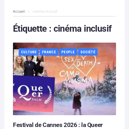
L’association
Accueil
cinéma inclusif
Contenus litigieux
Étiquette :
cinéma inclusif
Nous soutenir
CULTURE
FRANCE
PEOPLE
SOCIÉTÉ
Boutique
Partenaires
Contacts
Hébergement solidaire
Festival de Cannes 2026 : la Queer