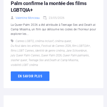
Palm confirme la montée des films
LGBTQIA+
Valentine Monceau
23/05/2026
La Queer Palm 2026 a été attribuée à Teenage Sex and Death at
Camp Miasma, un film qui détourne les codes de l’horreur pour
explorer les...
Cannes LGBTQ
,
cinéma inclusif
,
cinéma queer
,
Du fioul dans les artères
,
Festival de Cannes 2026
,
film LGBTQIA+
,
films LGBT Cannes
,
identité de genre cinéma
,
Jane Schoenbrun
,
jury Queer Palm Cannes
,
Queer Palm 2026
,
Queer Palm palmarès
,
slasher queer
,
Teenage Sex and Death at Camp Miasma
,
visibilité LGBT cinéma
EN SAVOIR PLUS