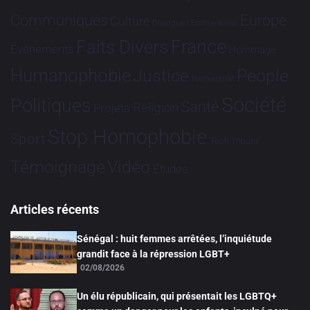
Communiqués
Europe
Culture
Dialogues France-Brésil
France
Faits Divers
Evénements
Hommage
Humanophobie
Justice
People
Partenariat
Société
Politiques
Santé
Religion
Projets
Stop Homophobie
Sport
Tech
Tribune
Vidéo
Témoignage
Études
Articles récents
Sénégal : huit femmes arrêtées, l’inquiétude
grandit face à la répression LGBT+
02/08/2026
Un élu républicain, qui présentait les LGBTQ+