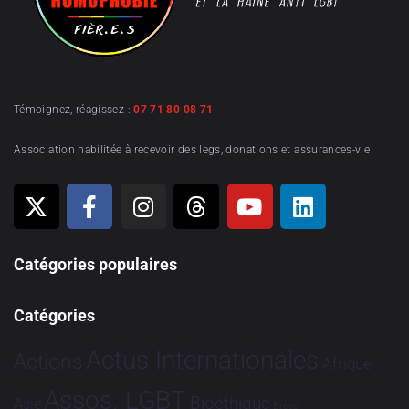
Témoignez, réagissez :
07 71 80 08 71
Association habilitée à recevoir des legs, donations et assurances-vie
Catégories populaires
Catégories
Actus Internationales
Actions
Afrique
Assos. LGBT
Bioéthique
Asie
Brève