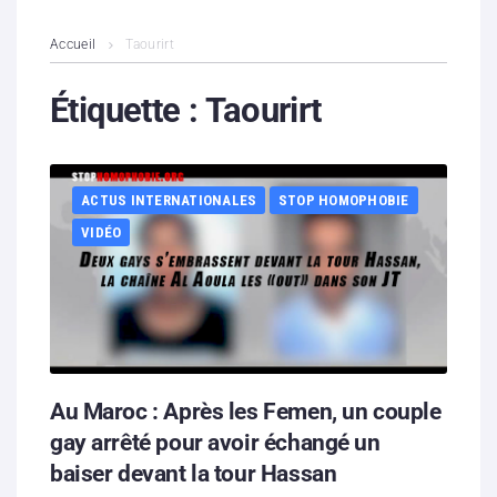
L’association
Accueil
Taourirt
Contenus litigieux
Étiquette :
Taourirt
Nous soutenir
ACTUS INTERNATIONALES
STOP HOMOPHOBIE
Boutique
VIDÉO
Partenaires
Contacts
Hébergement solidaire
Au Maroc : Après les Femen, un couple
gay arrêté pour avoir échangé un
baiser devant la tour Hassan