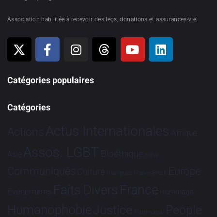
Association habilitée à recevoir des legs, donations et assurances-vie
Catégories populaires
Catégories
Actus Internationales
Actions
Afrique
Assos. LGBT
Bioéthique
Asie
Brève
Communiqués
Europe
Culture
Dialogues France-Brésil
France
Faits Divers
Evénements
Hommage
Humanophobie
Justice
People
Partenariat