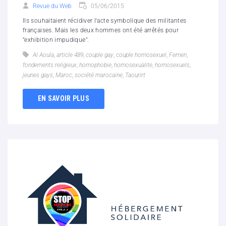
Revue du Web
05/06/2015
Ils souhaitaient récidiver l'acte symbolique des militantes
françaises. Mais les deux hommes ont été arrêtés pour
"exhibition impudique".
Al Aoula
,
article 489
,
couple gay
,
couple homosexuel
,
Femen
,
fondements religieux
,
homophobie
,
homosexualite
,
homosexuels
,
jeunes gays
,
Maroc
,
société marocaine
,
Taourirt
EN SAVOIR PLUS