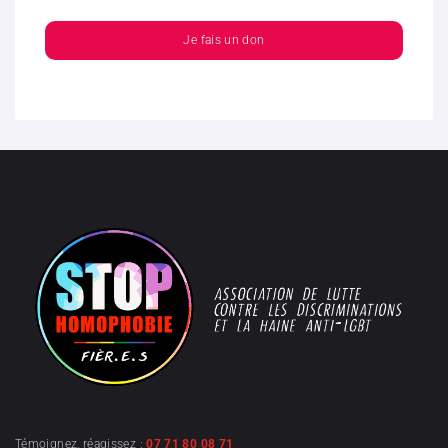
Je fais un don
Témoignez, réagissez :
07 71 80 08 71