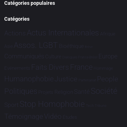
Catégories populaires
Catégories
Actus Internationales
Actions
Afrique
Assos. LGBT
Bioéthique
Asie
Brève
Communiqués
Europe
Culture
Dialogues France-Brésil
France
Faits Divers
Evénements
Hommage
Humanophobie
Justice
People
Partenariat
Société
Politiques
Santé
Religion
Projets
Stop Homophobie
Sport
Tech
Tribune
Vidéo
Témoignage
Études