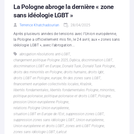
La Pologne abroge la dernière « zone
sans idéologie LGBT »
Terrence Khatchadourian
28/04/2025
Après plusieurs années de tensions avec l’Union européenne,
la Pologne a officiellement mis fin, le 24 avril, aux « zones sans
idéologie LGBT », avec l’abrogation...
abrogation résolutions anti-LGBT
,
changement politique Pologne 2025
,
Dębica
,
discrimination LGBT
,
discrimination LGBT en Europe
,
Donald Tusk
,
Donald Tusk Pologne
,
droits des minorités en Pologne
,
droits humains
,
droits lgbt
,
droits LGBT en Pologne
,
europe
,
fin des zones sans LGBT
,
financement européen collectivités locales
,
Kraśnik
,
libertés fondamentales
,
libertés fondamentales Pologne
,
minorites
,
politique polonaise
,
politique polonaise et droits LGBT
,
Pologne
,
pression Union européenne Pologne
,
relations Pologne Union européenne
,
situation LGBT en Europe de l'Est
,
suppression zones LGBT
,
suppression zones sans idéologie LGBT
,
Union européenne
,
Union européenne et droits LGBT
,
zones anti-LGBT Pologne
,
zones sans idéologie LGBT
,
Łańcut