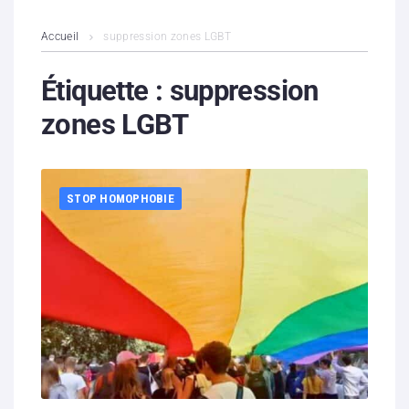
L’association
Accueil
suppression zones LGBT
Contenus litigieux
Étiquette :
suppression
zones LGBT
Nous soutenir
Boutique
STOP HOMOPHOBIE
Partenaires
Contacts
Hébergement solidaire