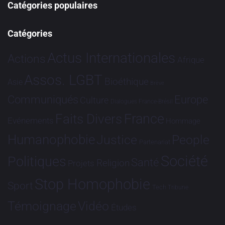
Catégories populaires
Catégories
Actus Internationales
Actions
Afrique
Assos. LGBT
Bioéthique
Asie
Brève
Communiqués
Europe
Culture
Dialogues France-Brésil
France
Faits Divers
Evénements
Hommage
Humanophobie
Justice
People
Partenariat
Société
Politiques
Santé
Religion
Projets
Stop Homophobie
Sport
Tech
Tribune
Vidéo
Témoignage
Études