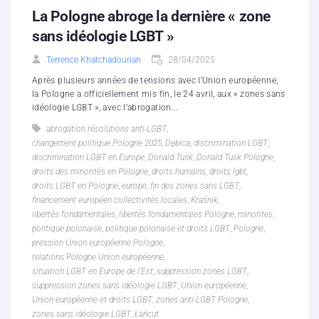
La Pologne abroge la dernière « zone
sans idéologie LGBT »
Terrence Khatchadourian
28/04/2025
Après plusieurs années de tensions avec l’Union européenne,
la Pologne a officiellement mis fin, le 24 avril, aux « zones sans
idéologie LGBT », avec l’abrogation...
abrogation résolutions anti-LGBT
,
changement politique Pologne 2025
,
Dębica
,
discrimination LGBT
,
discrimination LGBT en Europe
,
Donald Tusk
,
Donald Tusk Pologne
,
droits des minorités en Pologne
,
droits humains
,
droits lgbt
,
droits LGBT en Pologne
,
europe
,
fin des zones sans LGBT
,
financement européen collectivités locales
,
Kraśnik
,
libertés fondamentales
,
libertés fondamentales Pologne
,
minorites
,
politique polonaise
,
politique polonaise et droits LGBT
,
Pologne
,
pression Union européenne Pologne
,
relations Pologne Union européenne
,
situation LGBT en Europe de l'Est
,
suppression zones LGBT
,
suppression zones sans idéologie LGBT
,
Union européenne
,
Union européenne et droits LGBT
,
zones anti-LGBT Pologne
,
zones sans idéologie LGBT
,
Łańcut