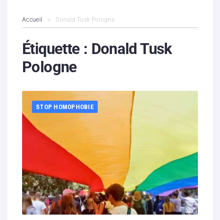
L’association
Accueil
Donald Tusk Pologne
Contenus litigieux
Étiquette :
Donald Tusk
Pologne
Nous soutenir
Boutique
STOP HOMOPHOBIE
Partenaires
Contacts
Hébergement solidaire