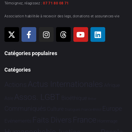
Témoignez, réagissez :
07 71 80 08 71
Association habilitée à recevoir des legs, donations et assurances-vie
Catégories populaires
Catégories
Actus Internationales
Actions
Afrique
Assos. LGBT
Bioéthique
Asie
Brève
Communiqués
Europe
Culture
Dialogues France-Brésil
France
Faits Divers
Evénements
Hommage