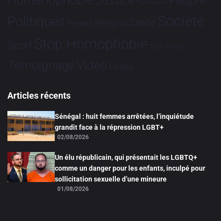
Humanophobie
Justice
People
Partenariat
Société
Politiques
Santé
Religion
Projets
Stop Homophobie
Sport
Tech
Tribune
Vidéo
Témoignage
Études
Articles récents
Sénégal : huit femmes arrêtées, l’inquiétude
grandit face à la répression LGBT+
02/08/2026
Un élu républicain, qui présentait les LGBTQ+
comme un danger pour les enfants, inculpé pour
sollicitation sexuelle d’une mineure
01/08/2026