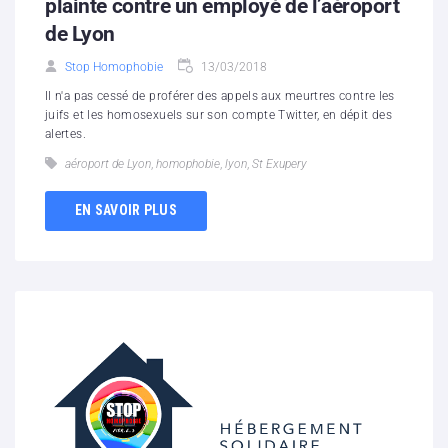
plainte contre un employé de l’aéroport
de Lyon
Stop Homophobie
13/03/2018
Il n'a pas cessé de proférer des appels aux meurtres contre les
juifs et les homosexuels sur son compte Twitter, en dépit des
alertes.
aéroport de Lyon
,
homophobie
,
lyon
,
St Exupery
EN SAVOIR PLUS