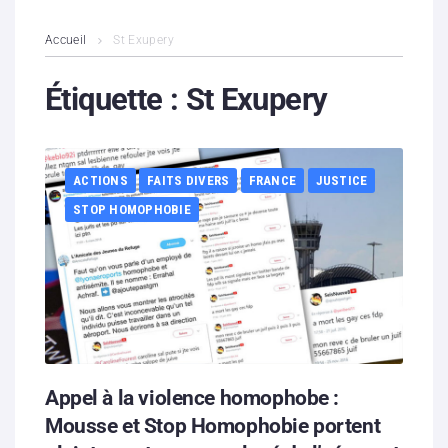
L’association
Accueil
St Exupery
Contenus litigieux
Étiquette :
St Exupery
Nous soutenir
ACTIONS
FAITS DIVERS
FRANCE
JUSTICE
Boutique
STOP HOMOPHOBIE
Partenaires
Contacts
Hébergement solidaire
Appel à la violence homophobe :
Mousse et Stop Homophobie portent