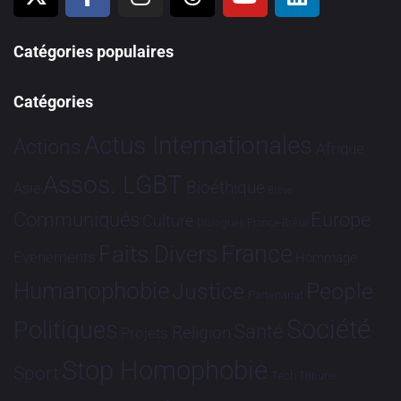
Catégories populaires
Catégories
Actus Internationales
Actions
Afrique
Assos. LGBT
Bioéthique
Asie
Brève
Communiqués
Europe
Culture
Dialogues France-Brésil
France
Faits Divers
Evénements
Hommage
Humanophobie
Justice
People
Partenariat
Société
Politiques
Santé
Religion
Projets
Stop Homophobie
Sport
Tech
Tribune