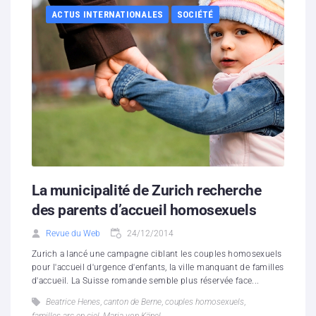
ACTUS INTERNATIONALES
SOCIÉTÉ
La municipalité de Zurich recherche
des parents d’accueil homosexuels
Revue du Web
24/12/2014
Zurich a lancé une campagne ciblant les couples homosexuels
pour l'accueil d'urgence d'enfants, la ville manquant de familles
d'accueil. La Suisse romande semble plus réservée face...
Beatrice Henes
,
canton de Berne
,
couples homosexuels
,