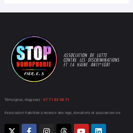
Témoignez, réagissez :
07 71 80 08 71
Association habilitée à recevoir des legs, donations et assurances-vie