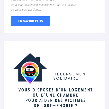
familles arc-en-ciel
,
Maria von Känel
,
Organisation suisse des lesbiennes
,
Patrick Fassbind
,
services sociaux
,
Zurich
EN SAVOIR PLUS