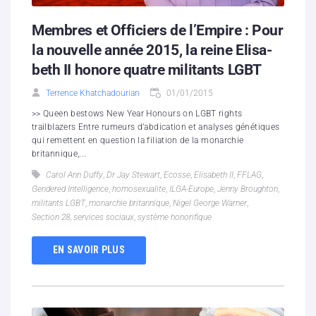
Membres et Officiers de l’Empire : Pour
la nouvelle année 2015, la reine Elisa­
beth II honore quatre militants LGBT
Terrence Khatchadourian
01/01/2015
>> Queen bestows New Year Honours on LGBT rights
trailblazers Entre rumeurs d’abdication et analyses génétiques
qui remettent en question la filiation de la monarchie
britannique,...
Carol Ann Duffy
,
Dr Jay Stewart
,
Ecosse
,
Elisa­beth II
,
FFLAG
,
Gendered Intelligence
,
homosexualite
,
ILGA-Europe
,
Jenny Broughton
,
militants LGBT
,
monarchie britannique
,
Nigel George Warner
,
Section 28
,
services sociaux
,
système honorifique
EN SAVOIR PLUS