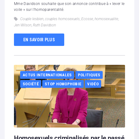
Mme Davidson souhaite que son annonce contribue à « lever le
voile » sur l'homoparentalité.
Couple lesbien
,
couples homosexuels
,
Ecosse
,
homosexualite
,
Jen Wilson
,
Ruth Davidson
EN SAVOIR PLUS
ACTUS INTERNATIONALES
POLITIQUES
SOCIÉTÉ
STOP HOMOPHOBIE
VIDÉO
Homosexuels criminalisés par le passé