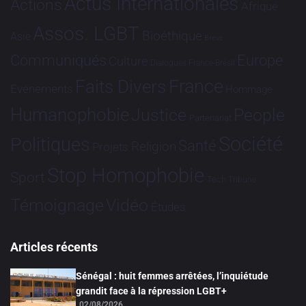
Actus Internationales
Actions
Afrique
Assos. LGBT
Bioéthique
Asie
Brève
Communiqués
Europe
Culture
Dialogues France-Brésil
France
Faits Divers
Evénements
Hommage
Humanophobie
Justice
People
Partenariat
Société
Politiques
Santé
Religion
Projets
Stop Homophobie
Sport
Tech
Tribune
Vidéo
Témoignage
Études
Articles récents
Sénégal : huit femmes arrêtées, l’inquiétude
grandit face à la répression LGBT+
02/08/2026