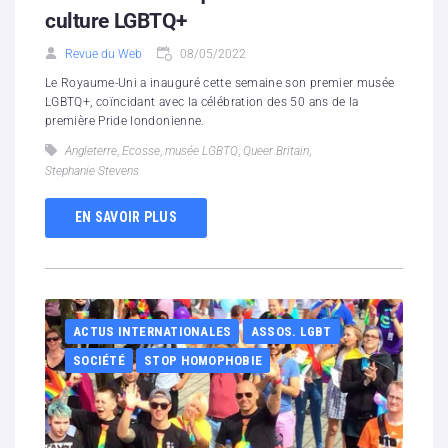
culture LGBTQ+
Revue du Web
08/05/2022
Le Royaume-Uni a inauguré cette semaine son premier musée
LGBTQ+, coïncidant avec la célébration des 50 ans de la
première Pride londonienne.
Angleterre
,
Ecosse
,
musée LGBTQ
,
Queer Britain
,
Stephanie Stevens
EN SAVOIR PLUS
ACTUS INTERNATIONALES
ASSOS. LGBT
SOCIÉTÉ
STOP HOMOPHOBIE