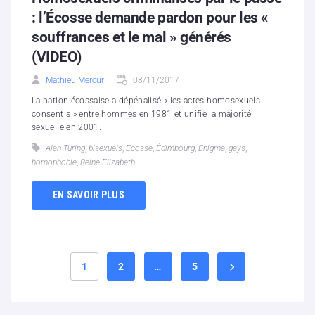
: l’Écosse demande pardon pour les «
souffrances et le mal » générés
(VIDEO)
Mathieu Mercuri
08/11/2017
La nation écossaise a dépénalisé « les actes homosexuels
consentis » entre hommes en 1981 et unifié la majorité
sexuelle en 2001.
Alan Turing
,
bisexuels
,
Ecosse
,
Édimbourg
,
Enigma
,
gays
,
homophobie
,
Reine Elizabeth
EN SAVOIR PLUS
1
2
…
5