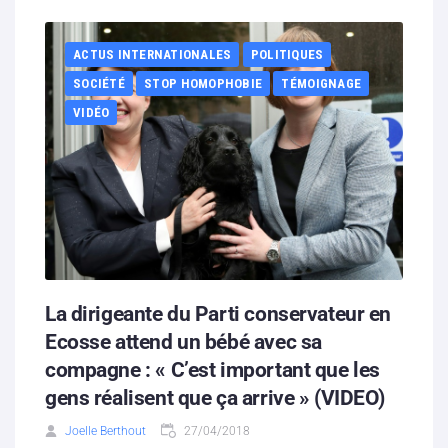
ACTUS INTERNATIONALES
POLITIQUES
SOCIÉTÉ
STOP HOMOPHOBIE
TÉMOIGNAGE
VIDÉO
La dirigeante du Parti conservateur en
Ecosse attend un bébé avec sa
compagne : « C’est important que les
gens réalisent que ça arrive » (VIDEO)
Joelle Berthout
27/04/2018