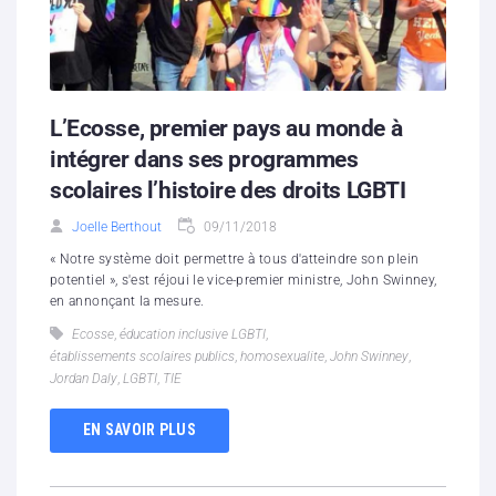
L’Ecosse, premier pays au monde à
intégrer dans ses programmes
scolaires l’histoire des droits LGBTI
Joelle Berthout
09/11/2018
« Notre système doit permettre à tous d'atteindre son plein
potentiel », s'est réjoui le vice-premier ministre, John Swinney,
en annonçant la mesure.
Ecosse
,
éducation inclusive LGBTI
,
établissements scolaires publics
,
homosexualite
,
John Swinney
,
Jordan Daly
,
LGBTI
,
TIE
EN SAVOIR PLUS