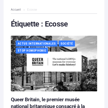
L’association
Accueil
Ecosse
Contenus litigieux
Étiquette :
Ecosse
Nous soutenir
ACTUS INTERNATIONALES
SOCIÉTÉ
Boutique
STOP HOMOPHOBIE
Partenaires
Contacts
Hébergement solidaire
Queer Britain, le premier musée
national britannique consacré à la