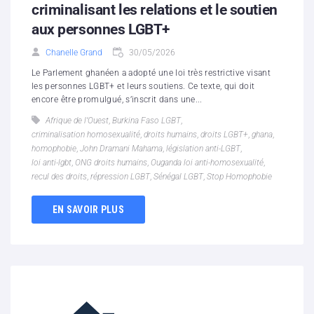
criminalisant les relations et le soutien
aux personnes LGBT+
Chanelle Grand
30/05/2026
Le Parlement ghanéen a adopté une loi très restrictive visant
les personnes LGBT+ et leurs soutiens. Ce texte, qui doit
encore être promulgué, s’inscrit dans une...
Afrique de l’Ouest
,
Burkina Faso LGBT
,
criminalisation homosexualité
,
droits humains
,
droits LGBT+
,
ghana
,
homophobie
,
John Dramani Mahama
,
législation anti-LGBT
,
loi anti-lgbt
,
ONG droits humains
,
Ouganda loi anti-homosexualité
,
recul des droits
,
répression LGBT
,
Sénégal LGBT
,
Stop Homophobie
EN SAVOIR PLUS