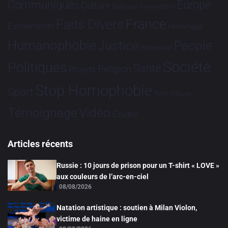
Communiqués
Europe
Culture
Dialogues France-Brésil
France
Faits Divers
Evénements
Hommage
Humanophobie
Justice
People
Partenariat
Société
Politiques
Santé
Religion
Projets
Stop Homophobie
Sport
Tech
Tribune
Vidéo
Témoignage
Études
Articles récents
Russie : 10 jours de prison pour un T-shirt « LOVE »
aux couleurs de l’arc-en-ciel
08/08/2026
Natation artistique : soutien à Milan Violon,
victime de haine en ligne