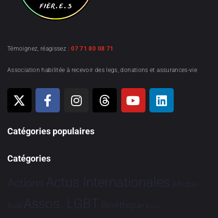
Témoignez, réagissez :
07 71 80 08 71
Association habilitée à recevoir des legs, donations et assurances-vie
Catégories populaires
Catégories
Actus Internationales
Actions
Afrique
Assos. LGBT
Bioéthique
Asie
Brève