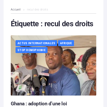
L’association
Accueil
recul des droits
Contenus litigieux
Étiquette :
recul des droits
Nous soutenir
ACTUS INTERNATIONALES
AFRIQUE
Boutique
STOP HOMOPHOBIE
Partenaires
Contacts
Hébergement solidaire
Ghana : adoption d’une loi