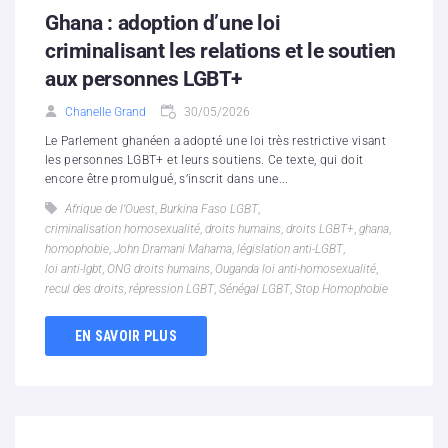
Ghana : adoption d’une loi
criminalisant les relations et le soutien
aux personnes LGBT+
Chanelle Grand
30/05/2026
Le Parlement ghanéen a adopté une loi très restrictive visant
les personnes LGBT+ et leurs soutiens. Ce texte, qui doit
encore être promulgué, s’inscrit dans une...
Afrique de l’Ouest
,
Burkina Faso LGBT
,
criminalisation homosexualité
,
droits humains
,
droits LGBT+
,
ghana
,
homophobie
,
John Dramani Mahama
,
législation anti-LGBT
,
loi anti-lgbt
,
ONG droits humains
,
Ouganda loi anti-homosexualité
,
recul des droits
,
répression LGBT
,
Sénégal LGBT
,
Stop Homophobie
EN SAVOIR PLUS