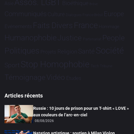
Assos. LGBT
Bioéthique
Asie
Brève
Communiqués
Europe
Culture
Dialogues France-Brésil
France
Faits Divers
Evénements
Hommage
Humanophobie
Justice
People
Partenariat
Société
Politiques
Santé
Religion
Projets
Stop Homophobie
Sport
Tech
Tribune
Vidéo
Témoignage
Études
Articles récents
Russie : 10 jours de prison pour un T-shirt « LOVE »
aux couleurs de l’arc-en-ciel
08/08/2026
Natation artistique : soutien à Milan Violon,