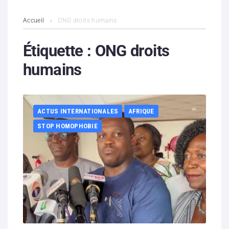
L’association
Accueil
ONG droits humains
Contenus litigieux
Étiquette :
ONG droits
humains
Nous soutenir
Boutique
ACTUS INTERNATIONALES
AFRIQUE
Partenaires
STOP HOMOPHOBIE
Contacts
Hébergement solidaire