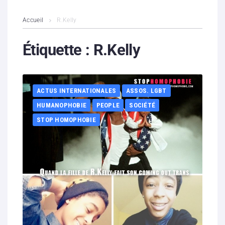
L’association
Accueil
R.Kelly
Contenus litigieux
Étiquette :
R.Kelly
Nous soutenir
ACTUS INTERNATIONALES
ASSOS. LGBT
Boutique
HUMANOPHOBIE
PEOPLE
SOCIÉTÉ
Partenaires
STOP HOMOPHOBIE
Contacts
Hébergement solidaire