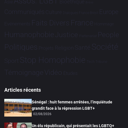
Assos. LGBT
Bioéthique
Asie
Brève
Communiqués
Europe
Culture
Dialogues France-Brésil
France
Faits Divers
Evénements
Hommage
Humanophobie
Justice
People
Partenariat
Société
Politiques
Santé
Religion
Projets
Stop Homophobie
Sport
Tech
Tribune
Vidéo
Témoignage
Études
Articles récents
Sénégal : huit femmes arrêtées, l’inquiétude
grandit face à la répression LGBT+
02/08/2026
Un élu républicain, qui présentait les LGBTQ+