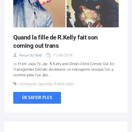
Quand la fille de R.Kelly fait son
coming out trans
Revue du Web
11/06/2014
>> From Jaya To Jay: R Kelly and Drea’s Child Comes Out As
Transgender Décider de devenir un transgenre lorsque l’on a
comme père l’un des...
coming-out
,
Jaya kelly
,
R.Kelly
,
trans
EN SAVOIR PLUS