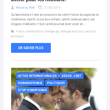
Revue du Web
27/05/2013
Qu’adviendra-t-il des processions de cette France bourgeoise et
chrétienne, tantôt scout bon enfant, tantôt odieuse dans ces
slogans indécents ? Son unité pourrait bien voler en...
France
,
manifestation
,
mariage gay
,
Mariage pour tous
,
néocons
,
politiques
EN SAVOIR PLUS
ACTUS INTERNATIONALES
ASSOS. LGBT
HUMANOPHOBIE
POLITIQUES
STOP HOMOPHOBIE