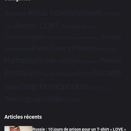
Actus Internationales
Actions
Afrique
Assos. LGBT
Bioéthique
Asie
Brève
Communiqués
Europe
Culture
Dialogues France-Brésil
France
Faits Divers
Evénements
Hommage
Humanophobie
Justice
People
Partenariat
Société
Politiques
Santé
Religion
Projets
Stop Homophobie
Sport
Tech
Tribune
Vidéo
Témoignage
Études
Articles récents
Russie : 10 jours de prison pour un T-shirt « LOVE »