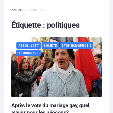
L’association
Accueil
politiques
Contenus litigieux
Étiquette :
politiques
Nous soutenir
ASSOS. LGBT
SOCIÉTÉ
STOP HOMOPHOBIE
Boutique
TÉMOIGNAGE
Partenaires
Contacts
Hébergement solidaire
Après le vote du mariage gay, quel
avenir pour les néocons?