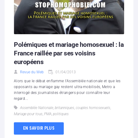
Polémiques et mariage homosexuel : la
France raillée par ses voisins
européens
Revue du Web
01/04/2013
Alors que le débat enflamme l’Assemblée nationale et que les
opposants au mariage gay restent ultra-mobilisés, Metro a
interrogé des journalistes étrangers pour connaître leur
regard...
Assemblée Nationale
,
britanniques
,
couples homosexuels
,
Mariage pour tous
,
PMA
,
politiques
EN SAVOIR PLUS