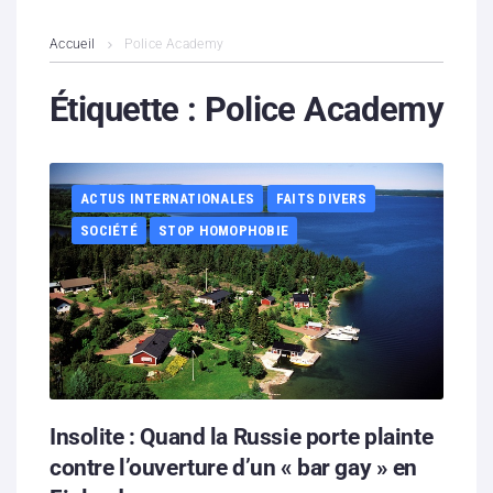
L’association
Accueil
Police Academy
Contenus litigieux
Étiquette :
Police Academy
Nous soutenir
ACTUS INTERNATIONALES
FAITS DIVERS
Boutique
SOCIÉTÉ
STOP HOMOPHOBIE
Partenaires
Contacts
Hébergement solidaire
Insolite : Quand la Russie porte plainte
contre l’ouverture d’un « bar gay » en