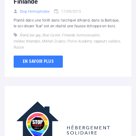
Finlande
Stop Homophobie
17/09/2015
Planté dans une forêt dans l'archipel d'Aland, dans la Baltique,
le soi-disant "bar" est en réalité une fausse échoppe en bois.
Åland
,
bar gay
,
Blue Oyster
,
Finlande
,
homosexualite
,
médias finlandais
,
Mikhaïl Zoubov
,
Police Academy
,
rappeurs suédois
,
Russie
EN SAVOIR PLUS