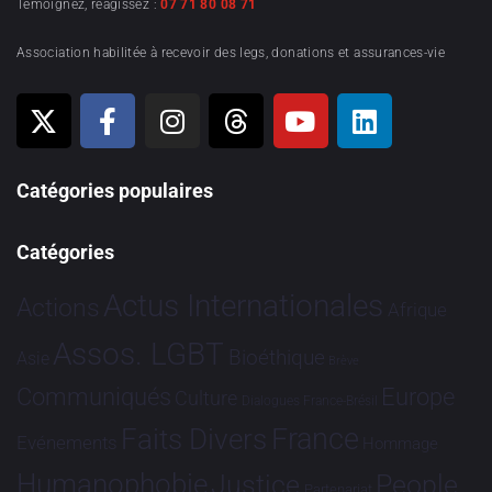
Témoignez, réagissez :
07 71 80 08 71
Association habilitée à recevoir des legs, donations et assurances-vie
Catégories populaires
Catégories
Actus Internationales
Actions
Afrique
Assos. LGBT
Bioéthique
Asie
Brève
Communiqués
Europe
Culture
Dialogues France-Brésil
France
Faits Divers
Evénements
Hommage
Humanophobie
Justice
People
Partenariat