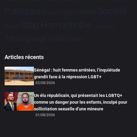
Société
Politiques
Santé
Religion
Projets
Stop Homophobie
Sport
Tech
Tribune
Vidéo
Témoignage
Études
Articles récents
Sénégal : huit femmes arrêtées, l’inquiétude
grandit face à la répression LGBT+
02/08/2026
Un élu républicain, qui présentait les LGBTQ+
comme un danger pour les enfants, inculpé pour
sollicitation sexuelle d’une mineure
01/08/2026