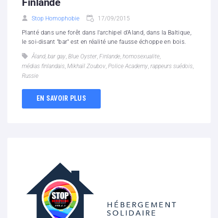
Finlande
Stop Homophobie
17/09/2015
Planté dans une forêt dans l'archipel d'Aland, dans la Baltique,
le soi-disant "bar" est en réalité une fausse échoppe en bois.
Åland
,
bar gay
,
Blue Oyster
,
Finlande
,
homosexualite
,
médias finlandais
,
Mikhaïl Zoubov
,
Police Academy
,
rappeurs suédois
,
Russie
EN SAVOIR PLUS