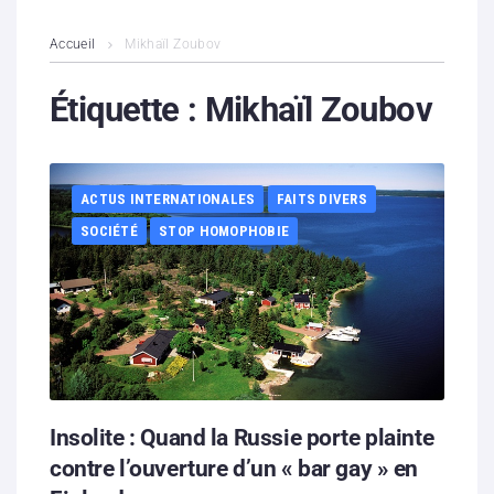
L’association
Accueil
Mikhaïl Zoubov
Contenus litigieux
Étiquette :
Mikhaïl Zoubov
Nous soutenir
ACTUS INTERNATIONALES
FAITS DIVERS
Boutique
SOCIÉTÉ
STOP HOMOPHOBIE
Partenaires
Contacts
Hébergement solidaire
Insolite : Quand la Russie porte plainte
contre l’ouverture d’un « bar gay » en