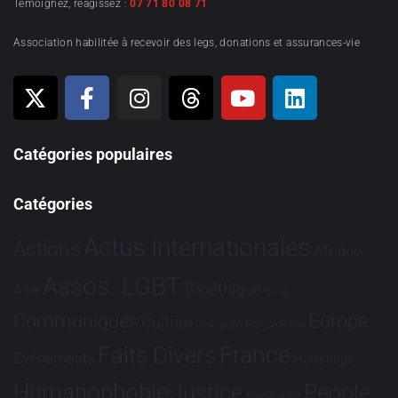
Témoignez, réagissez :
07 71 80 08 71
Association habilitée à recevoir des legs, donations et assurances-vie
Catégories populaires
Catégories
Actus Internationales
Actions
Afrique
Assos. LGBT
Bioéthique
Asie
Brève
Communiqués
Europe
Culture
Dialogues France-Brésil
France
Faits Divers
Evénements
Hommage
Humanophobie
Justice
People
Partenariat