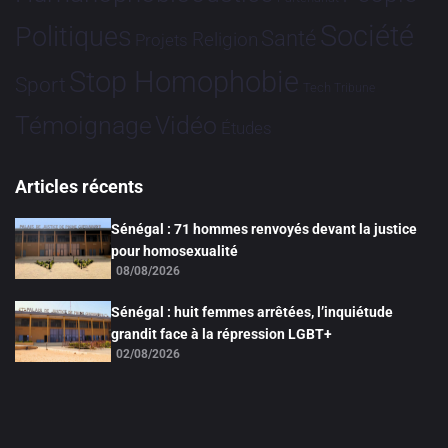
Société
Politiques
Santé
Religion
Projets
Stop Homophobie
Sport
Tech
Tribune
Vidéo
Témoignage
Études
Articles récents
Sénégal : 71 hommes renvoyés devant la justice
pour homosexualité
08/08/2026
Sénégal : huit femmes arrêtées, l’inquiétude
grandit face à la répression LGBT+
02/08/2026