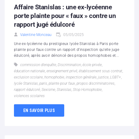
Affaire Stanislas : une ex-lycéenne
porte plainte pour « faux » contre un
rapport jugé édulcoré
Valentine Monceau
05/05/2025
Une ex-lycéenne du prestigieux lycée Stanislas à Paris porte
plainte pour faux contre un rapport d’inspection qu’elle juge
édulcoré, après avoir dénoncé des propos homophobes et...
commission d’enquête
,
Discrimination
,
école privée
,
éducation nationale
,
enseignement privé
,
établissement sous contrat
,
exclusion scolaire
,
homophobie
,
inspection générale
,
justice
,
LGBT+
,
lycée Stanislas
,
paris
,
plainte pour faux
,
propos discriminatoires
,
rapport édulcoré
,
Sexisme
,
Stanislas
,
Stop Homophobie
,
violences scolaires
EN SAVOIR PLUS