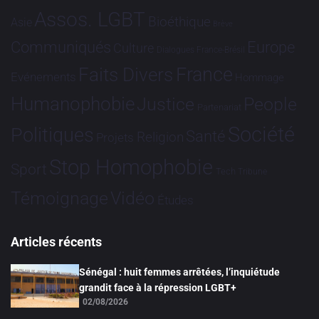
Assos. LGBT
Bioéthique
Asie
Brève
Communiqués
Europe
Culture
Dialogues France-Brésil
France
Faits Divers
Evénements
Hommage
Humanophobie
Justice
People
Partenariat
Société
Politiques
Santé
Religion
Projets
Stop Homophobie
Sport
Tech
Tribune
Vidéo
Témoignage
Études
Articles récents
Sénégal : huit femmes arrêtées, l’inquiétude
grandit face à la répression LGBT+
02/08/2026