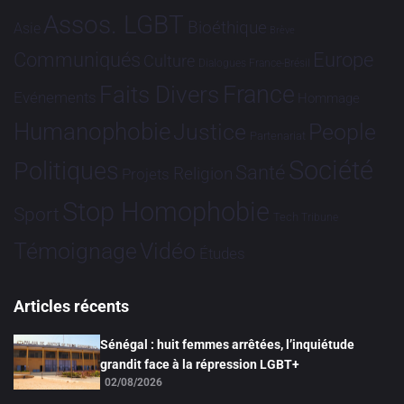
Assos. LGBT
Bioéthique
Asie
Brève
Communiqués
Europe
Culture
Dialogues France-Brésil
France
Faits Divers
Evénements
Hommage
Humanophobie
Justice
People
Partenariat
Société
Politiques
Santé
Religion
Projets
Stop Homophobie
Sport
Tech
Tribune
Vidéo
Témoignage
Études
Articles récents
Sénégal : huit femmes arrêtées, l’inquiétude
grandit face à la répression LGBT+
02/08/2026