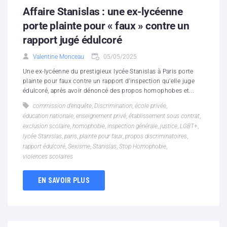
Affaire Stanislas : une ex-lycéenne
porte plainte pour « faux » contre un
rapport jugé édulcoré
Valentine Monceau
05/05/2025
Une ex-lycéenne du prestigieux lycée Stanislas à Paris porte
plainte pour faux contre un rapport d’inspection qu’elle juge
édulcoré, après avoir dénoncé des propos homophobes et...
commission d’enquête
,
Discrimination
,
école privée
,
éducation nationale
,
enseignement privé
,
établissement sous contrat
,
exclusion scolaire
,
homophobie
,
inspection générale
,
justice
,
LGBT+
,
lycée Stanislas
,
paris
,
plainte pour faux
,
propos discriminatoires
,
rapport édulcoré
,
Sexisme
,
Stanislas
,
Stop Homophobie
,
violences scolaires
EN SAVOIR PLUS