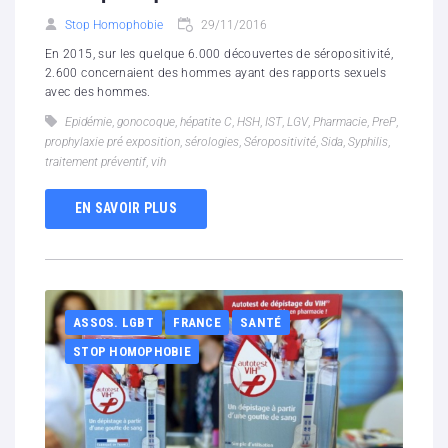
Stop Homophobie
29/11/2016
En 2015, sur les quelque 6.000 découvertes de séropositivité,
2.600 concernaient des hommes ayant des rapports sexuels
avec des hommes.
Epidémie
,
gonocoque
,
hépatite C
,
HSH
,
IST
,
LGV
,
Pharmacie
,
PreP
,
prophylaxie pré exposition
,
sérologies
,
Séropositivité
,
Sida
,
Syphilis
,
traitement préventif
,
vih
EN SAVOIR PLUS
ASSOS. LGBT
FRANCE
SANTÉ
STOP HOMOPHOBIE