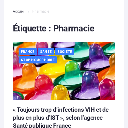
L’association
Accueil
Pharmacie
Contenus litigieux
Étiquette :
Pharmacie
Nous soutenir
FRANCE
SANTÉ
SOCIÉTÉ
Boutique
STOP HOMOPHOBIE
Partenaires
Contacts
Hébergement solidaire
« Toujours trop d’infections VIH et de
plus en plus d’IST », selon l’agence
Santé publique France