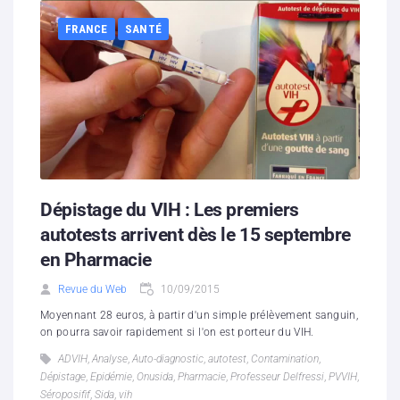
FRANCE
SANTÉ
Dépistage du VIH : Les premiers
autotests arrivent dès le 15 septembre
en Pharmacie
Revue du Web
10/09/2015
Moyennant 28 euros, à partir d'un simple prélèvement sanguin,
on pourra savoir rapidement si l'on est porteur du VIH.
ADVIH
,
Analyse
,
Auto-diagnostic
,
autotest
,
Contamination
,
Dépistage
,
Epidémie
,
Onusida
,
Pharmacie
,
Professeur Delfressi
,
PVVIH
,
Séroposifif
,
Sida
,
vih