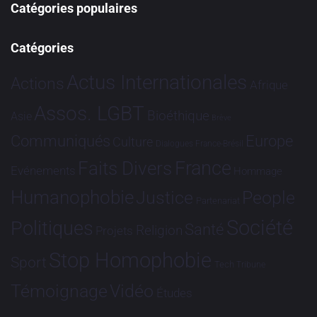
Catégories populaires
Catégories
Actus Internationales
Actions
Afrique
Assos. LGBT
Bioéthique
Asie
Brève
Communiqués
Europe
Culture
Dialogues France-Brésil
France
Faits Divers
Evénements
Hommage
Humanophobie
Justice
People
Partenariat
Société
Politiques
Santé
Religion
Projets
Stop Homophobie
Sport
Tech
Tribune
Vidéo
Témoignage
Études