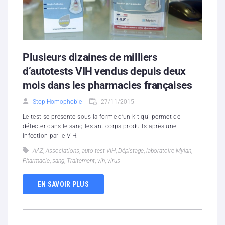
Plusieurs dizaines de milliers
d’autotests VIH vendus depuis deux
mois dans les pharmacies françaises
Stop Homophobie
27/11/2015
Le test se présente sous la forme d’un kit qui permet de
détecter dans le sang les anticorps produits après une
infection par le VIH.
AAZ
,
Associations
,
auto-test VIH
,
Dépistage
,
laboratoire Mylan
,
Pharmacie
,
sang
,
Traitement
,
vih
,
virus
EN SAVOIR PLUS