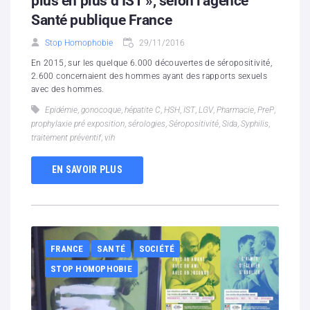
plus en plus d’IST », selon l’agence
Santé publique France
Stop Homophobie
29/11/2016
En 2015, sur les quelque 6.000 découvertes de séropositivité,
2.600 concernaient des hommes ayant des rapports sexuels
avec des hommes.
Epidémie
,
gonocoque
,
hépatite C
,
HSH
,
IST
,
LGV
,
Pharmacie
,
PreP
,
prophylaxie pré exposition
,
sérologies
,
Séropositivité
,
Sida
,
Syphilis
,
traitement préventif
,
vih
EN SAVOIR PLUS
FRANCE
SANTÉ
SOCIÉTÉ
STOP HOMOPHOBIE