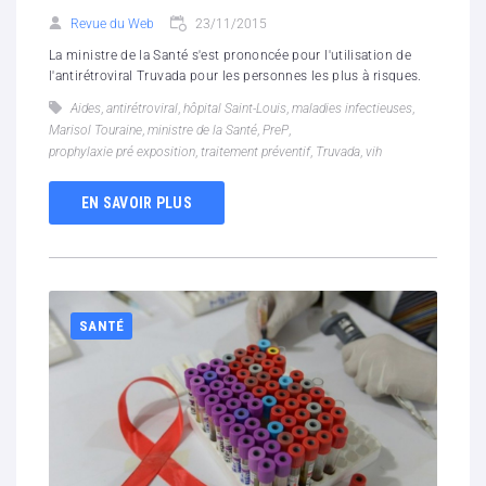
Revue du Web
23/11/2015
La ministre de la Santé s'est prononcée pour l'utilisation de
l'antirétroviral Truvada pour les personnes les plus à risques.
Aides
,
antirétroviral
,
hôpital Saint-Louis
,
maladies infectieuses
,
Marisol Touraine
,
ministre de la Santé
,
PreP
,
prophylaxie pré exposition
,
traitement préventif
,
Truvada
,
vih
EN SAVOIR PLUS
SANTÉ