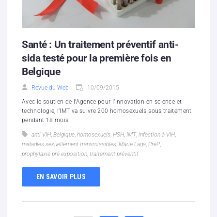
Santé : Un traitement préventif anti-
sida testé pour la première fois en
Belgique
Revue du Web
10/09/2015
Avec le soutien de l’Agence pour l’innovation en science et
technologie, l’IMT va suivre 200 homosexuels sous traitement
pendant 18 mois.
anti-VIH
,
Belgique
,
homosexuels
,
HSH
,
IMT
,
infection à VIH
,
maladies sexuellement transmissibles
,
Marie Laga
,
PreP
,
prophylaxie pré exposition
,
traitement préventif
EN SAVOIR PLUS