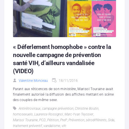
« Déferlement homophobe » contre la
nouvelle campagne de prévention
santé VIH, d’ailleurs vandalisée
(VIDEO)
Valentine Monceau
18/11/2016
Parant aux réticences de son ministère, Marisol Touraine avait
finalement autorisé la diffusion des affiches mettant en scène
des couples de même sexe.
Antirétroviraux
,
campagne prévention
,
Christine Boutin
,
homosexuels
,
Laurence Rossignol
,
Marc-Yvan Teyssier
,
Marisol Touraine
,
PCD
,
Pétition
,
PreP
,
Prévention
,
sérodifférents
,
Sida
,
traitement préventif
,
vandalisme
,
vih