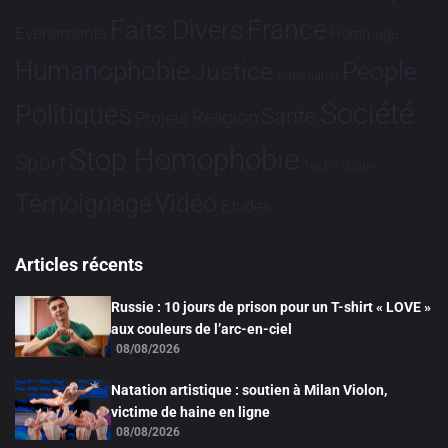
France
Faits Divers
Evénements
Hommage
Humanophobie
Justice
People
Partenariat
Société
Politiques
Santé
Religion
Projets
Stop Homophobie
Sport
Tech
Tribune
Vidéo
Témoignage
Études
Articles récents
Russie : 10 jours de prison pour un T-shirt « LOVE »
aux couleurs de l’arc-en-ciel
08/08/2026
Natation artistique : soutien à Milan Violon,
victime de haine en ligne
08/08/2026