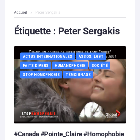
L’association
Accueil
Peter Sergakis
Contenus litigieux
Étiquette :
Peter Sergakis
Nous soutenir
ACTUS INTERNATIONALES
ASSOS. LGBT
Boutique
FAITS DIVERS
HUMANOPHOBIE
SOCIÉTÉ
Partenaires
STOP HOMOPHOBIE
TÉMOIGNAGE
Contacts
Hébergement solidaire
#Canada #Pointe_Claire #Homophobie