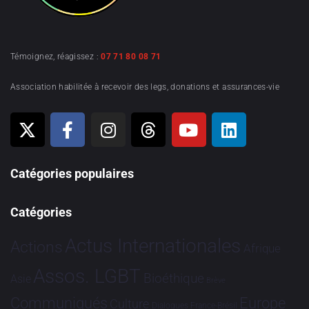
Témoignez, réagissez :
07 71 80 08 71
Association habilitée à recevoir des legs, donations et assurances-vie
Catégories populaires
Catégories
Actus Internationales
Actions
Afrique
Assos. LGBT
Bioéthique
Asie
Brève
Communiqués
Europe
Culture
Dialogues France-Brésil