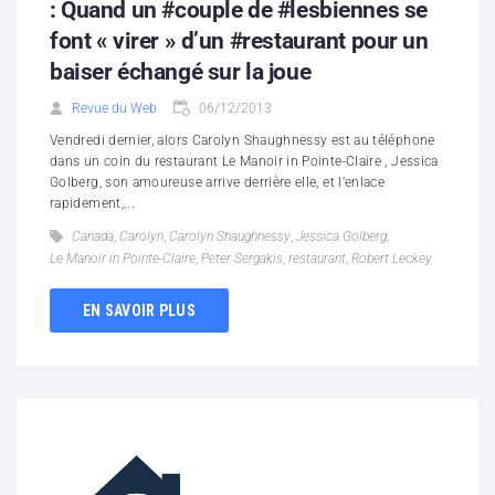
: Quand un #couple de #lesbiennes se
font « virer » d’un #restaurant pour un
baiser échangé sur la joue
Revue du Web
06/12/2013
Vendredi dernier, alors Carolyn Shaughnessy est au téléphone
dans un coin du restaurant Le Manoir in Pointe-Claire , Jessica
Golberg, son amoureuse arrive derrière elle, et l’enlace
rapidement,...
Canada
,
Carolyn
,
Carolyn Shaughnessy
,
Jessica Golberg
,
Le Manoir in Pointe-Claire
,
Peter Sergakis
,
restaurant
,
Robert Leckey
EN SAVOIR PLUS