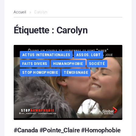
L’association
Accueil
Carolyn
Contenus litigieux
Étiquette :
Carolyn
Nous soutenir
ACTUS INTERNATIONALES
ASSOS. LGBT
Boutique
FAITS DIVERS
HUMANOPHOBIE
SOCIÉTÉ
Partenaires
STOP HOMOPHOBIE
TÉMOIGNAGE
Contacts
Hébergement solidaire
#Canada #Pointe_Claire #Homophobie