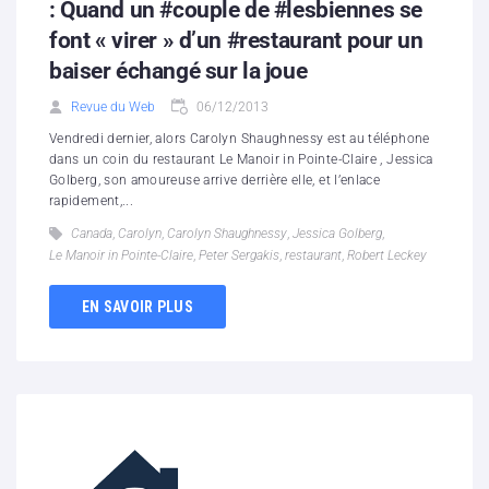
: Quand un #couple de #lesbiennes se
font « virer » d’un #restaurant pour un
baiser échangé sur la joue
Revue du Web
06/12/2013
Vendredi dernier, alors Carolyn Shaughnessy est au téléphone
dans un coin du restaurant Le Manoir in Pointe-Claire , Jessica
Golberg, son amoureuse arrive derrière elle, et l’enlace
rapidement,...
Canada
,
Carolyn
,
Carolyn Shaughnessy
,
Jessica Golberg
,
Le Manoir in Pointe-Claire
,
Peter Sergakis
,
restaurant
,
Robert Leckey
EN SAVOIR PLUS