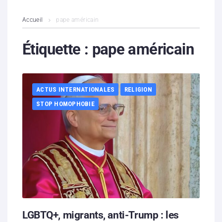
L’association
Accueil
pape américain
Contenus litigieux
Étiquette :
pape américain
Nous soutenir
ACTUS INTERNATIONALES
RELIGION
Boutique
STOP HOMOPHOBIE
Partenaires
Contacts
Hébergement solidaire
LGBTQ+, migrants, anti-Trump : les