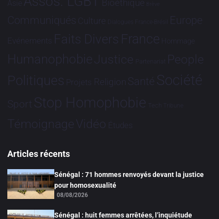
Assos. LGBT
Bioéthique
Asie
Brève
Communiqués
Europe
Culture
Dialogues France-Brésil
France
Faits Divers
Evénements
Hommage
Humanophobie
Justice
People
Partenariat
Société
Politiques
Santé
Religion
Projets
Stop Homophobie
Sport
Tech
Tribune
Vidéo
Témoignage
Études
Articles récents
Sénégal : 71 hommes renvoyés devant la justice
pour homosexualité
08/08/2026
Sénégal : huit femmes arrêtées, l’inquiétude