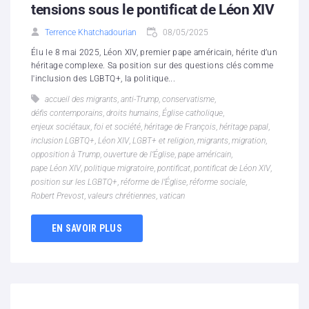
tensions sous le pontificat de Léon XIV
Terrence Khatchadourian
08/05/2025
Élu le 8 mai 2025, Léon XIV, premier pape américain, hérite d’un
héritage complexe. Sa position sur des questions clés comme
l'inclusion des LGBTQ+, la politique...
accueil des migrants
,
anti-Trump
,
conservatisme
,
défis contemporains
,
droits humains
,
Église catholique
,
enjeux sociétaux
,
foi et société
,
héritage de François
,
héritage papal
,
inclusion LGBTQ+
,
Léon XIV
,
LGBT+ et religion
,
migrants
,
migration
,
opposition à Trump
,
ouverture de l’Église
,
pape américain
,
pape Léon XIV
,
politique migratoire
,
pontificat
,
pontificat de Léon XIV
,
position sur les LGBTQ+
,
réforme de l’Église
,
réforme sociale
,
Robert Prevost
,
valeurs chrétiennes
,
vatican
EN SAVOIR PLUS