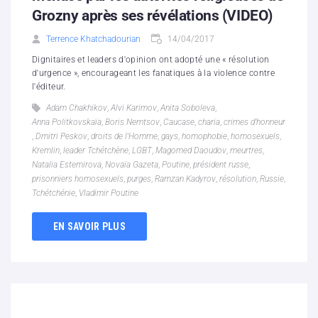
Grozny après ses révélations (VIDEO)
Terrence Khatchadourian
14/04/2017
Dignitaires et leaders d'opinion ont adopté une « résolution
d'urgence », encourageant les fanatiques à la violence contre
l'éditeur.
Adam Chakhikov
,
Alvi Karimov
,
Anita Soboleva
,
Anna Politkovskaïa
,
Boris Nemtsov
,
Caucase
,
charia
,
crimes d’honneur
,
Dmitri Peskov
,
droits de l'Homme
,
gays
,
homophobie
,
homosexuels
,
Kremlin
,
leader Tchétchène
,
LGBT
,
Magomed Daoudov
,
meurtres
,
Natalia Estemirova
,
Novaïa Gazeta
,
Poutine
,
président russe
,
prisonniers homosexuels
,
purges
,
Ramzan Kadyrov
,
résolution
,
Russie
,
Tchétchénie
,
Vladimir Poutine
EN SAVOIR PLUS