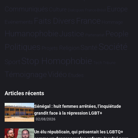
Communiqués
Europe
Culture
Dialogues France-Brésil
France
Faits Divers
Evénements
Hommage
Humanophobie
Justice
People
Partenariat
Société
Politiques
Santé
Religion
Projets
Stop Homophobie
Sport
Tech
Tribune
Vidéo
Témoignage
Études
Articles récents
Sénégal : huit femmes arrêtées, l’inquiétude
grandit face à la répression LGBT+
02/08/2026
Un élu républicain, qui présentait les LGBTQ+