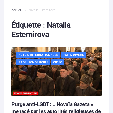
L’association
Accueil
Natalia Estemirova
Contenus litigieux
Étiquette :
Natalia
Estemirova
Nous soutenir
Boutique
ACTUS INTERNATIONALES
FAITS DIVERS
Partenaires
STOP HOMOPHOBIE
VIDÉO
Contacts
Hébergement solidaire
Purge anti-LGBT : « Novaïa Gazeta »
menacé par les autorités religieuses de