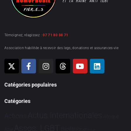
Témoignez, réagissez :
07 71 80 08 71
Association habilitée à recevoir des legs, donations et assurances-vie
Catégories populaires
Catégories
Actus Internationales
Actions
Afrique
Assos. LGBT
Bioéthique
Asie
Brève