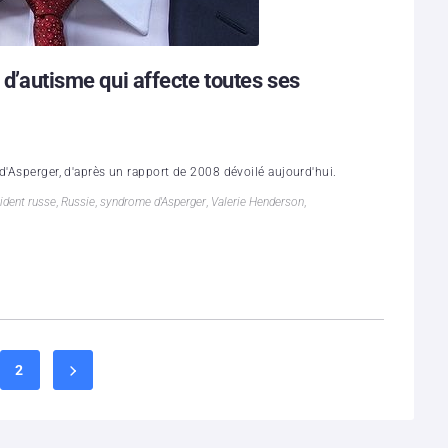
 d’autisme qui affecte toutes ses
d'Asperger, d'après un rapport de 2008 dévoilé aujourd'hui.
ident russe
,
Russie
,
syndrome d'Asperger
,
Valerie Henderson
,
2