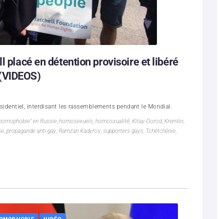
l placé en détention provisoire et libéré
 (VIDEOS)
présidentiel, interdisant les rassemblements pendant le Mondial.
homophobie" en Russie
,
homosexuels
,
homosxualité
,
Kitay-Gorod
,
Kremlin
,
se
,
propagande anti-gay
,
Ramzan Kadyrov
,
supporters gays
,
Tchétchénie
,