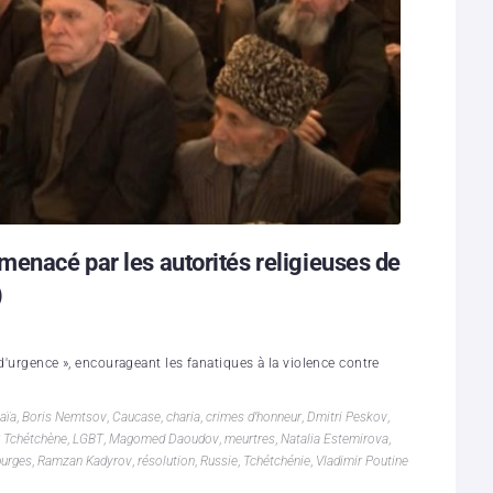
menacé par les autorités religieuses de
)
d'urgence », encourageant les fanatiques à la violence contre
aïa
,
Boris Nemtsov
,
Caucase
,
charia
,
crimes d’honneur
,
Dmitri Peskov
,
r Tchétchène
,
LGBT
,
Magomed Daoudov
,
meurtres
,
Natalia Estemirova
,
purges
,
Ramzan Kadyrov
,
résolution
,
Russie
,
Tchétchénie
,
Vladimir Poutine