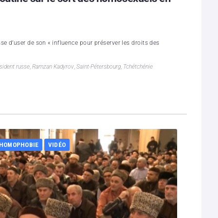
 d’user de son « influence pour préserver les droits des
sident russe
,
Ramzan Kadyrov
,
Saint-Pétersbourg
,
Tchétchénie
 HOMOPHOBIE
VIDÉO