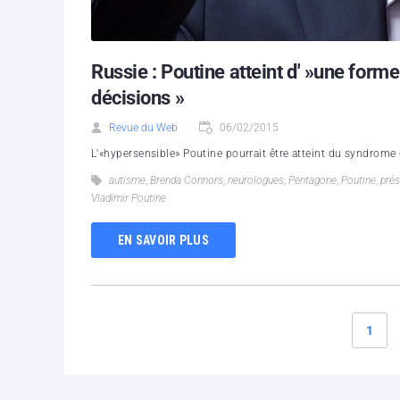
Russie : Poutine atteint d' »une forme
décisions »
Revue du Web
06/02/2015
L'«hypersensible» Poutine pourrait être atteint du syndrome 
autisme
,
Brenda Connors
,
neurologues
,
Pentagone
,
Poutine
,
prés
Vladimir Poutine
EN SAVOIR PLUS
1