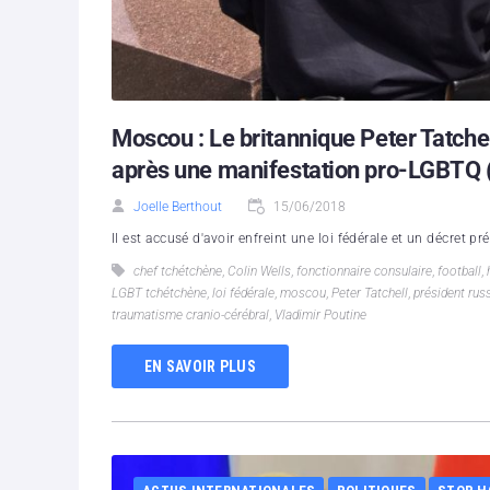
Moscou : Le britannique Peter Tatchel
après une manifestation pro-LGBTQ
Joelle Berthout
15/06/2018
Il est accusé d'avoir enfreint une loi fédérale et un décret 
chef tchétchène
,
Colin Wells
,
fonctionnaire consulaire
,
football
,
LGBT tchétchène
,
loi fédérale
,
moscou
,
Peter Tatchell
,
président rus
traumatisme cranio-cérébral
,
Vladimir Poutine
EN SAVOIR PLUS