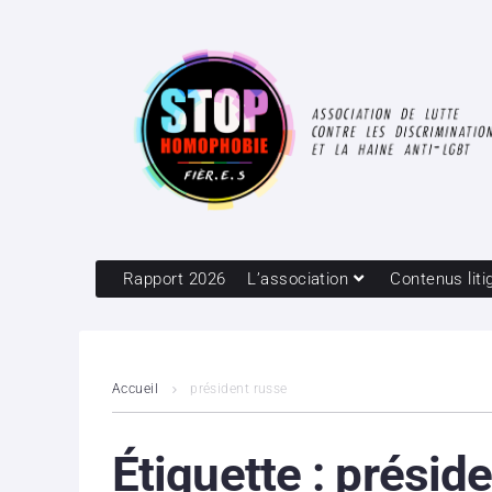
Rapport 2026
L’association
Contenus liti
Accueil
président russe
Étiquette :
préside