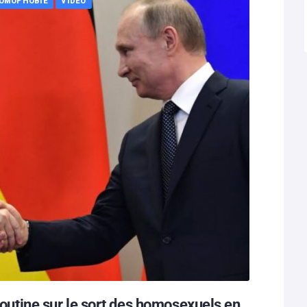
OMOPHOBIE
VIDÉO
 Poutine sur le sort des homosexuels en