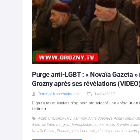
Purge anti-LGBT : « Novaïa Gazeta » 
Grozny après ses révélations (VIDEO
Terrence Khatchadourian
14/04/2017
Dignitaires et leaders d'opinion ont adopté une « résolution 
l'éditeur.
Adam Chakhikov
,
Alvi Karimov
,
Anita Soboleva
,
Anna Politkovsk
droits de l'Homme
,
gays
,
homophobie
,
homosexuels
,
Kremlin
,
leade
Novaïa Gazeta
,
Poutine
,
président russe
,
prisonniers homosexuels
,