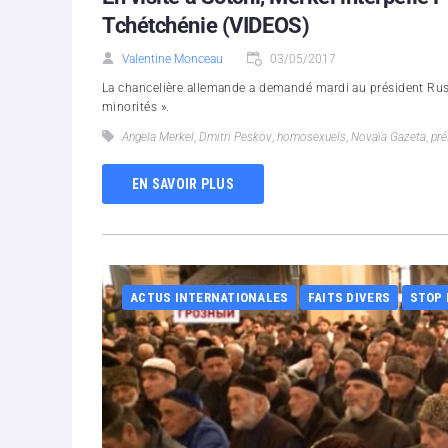
Tchétchénie (VIDEOS)
Valentine Monceau
03/05/2017
La chancelière allemande a demandé mardi au président Russe
minorités ».
Angela Merkel
,
Dmitri Peskov
,
homosexuels
,
Novaïa Gazeta
,
pré
EN SAVOIR PLUS
ACTUS INTERNATIONALES
FAITS DIVERS
STOP