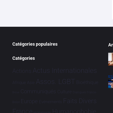
Catégories populaires
Ar
Catégories
Actus Internationales
Actions
Assos. LGBT
Bioéthique
Afrique
Asie
Communiqués
Culture
Dialogues France-
Brève
Faits Divers
Europe
Evénements
Brésil
France
Humanophobie
Hommage