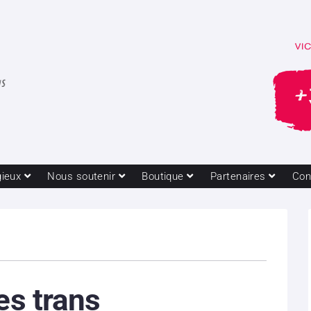
gieux
Nous soutenir
Boutique
Partenaires
Con
res trans