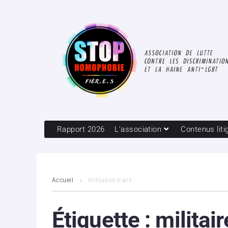
Rapport 2026
L’association
Contenus liti
Accueil
militaires trans
Étiquette :
militai