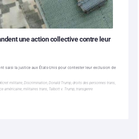
andent une action collective contre leur
nt saisi la justice aux États-Unis pour contester leur exclusion de
écret militaire
,
Discrimination
,
Donald Trump
,
droits des personnes trans
,
ice américaine
,
militaires trans
,
Talbott v. Trump
,
transgenre