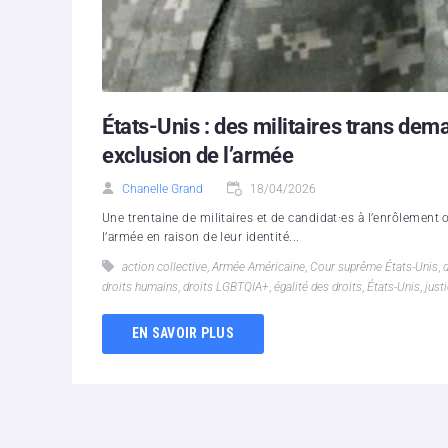
États-Unis : des militaires trans dem
exclusion de l’armée
Chanelle Grand
18/04/2026
Une trentaine de militaires et de candidat·es à l’enrôlement o
l’armée en raison de leur identité...
action collective
,
Armée Américaine
,
Cour suprême États-Unis
,
d
droits humains
,
droits LGBTQIA+
,
égalité des droits
,
États-Unis
,
just
EN SAVOIR PLUS