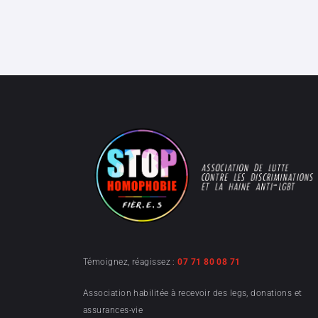
Témoignez, réagissez :
07 71 80 08 71
Association habilitée à recevoir des legs, donations et
assurances-vie