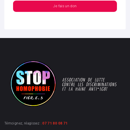
Je fais un don
Témoignez, réagissez :
07 71 80 08 71