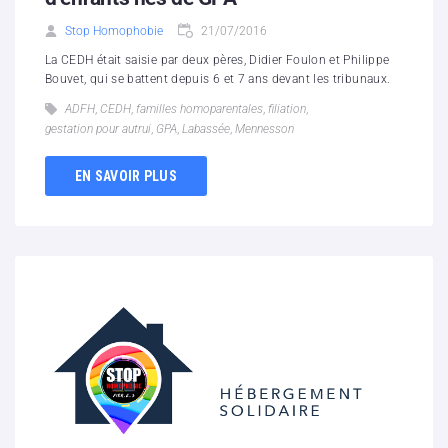
Stop Homophobie
21/07/2016
La CEDH était saisie par deux pères, Didier Foulon et Philippe
Bouvet, qui se battent depuis 6 et 7 ans devant les tribunaux.
ADFH
,
CEDH
,
familles homoparentales
,
filiation
,
gestation pour autrui
,
GPA
,
Labassée
,
Mennesson
EN SAVOIR PLUS