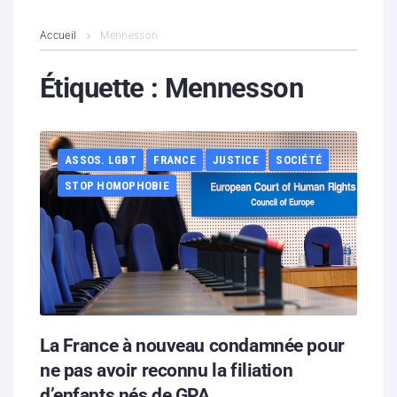
L’association
Accueil
Mennesson
Contenus litigieux
Étiquette :
Mennesson
Nous soutenir
ASSOS. LGBT
FRANCE
JUSTICE
SOCIÉTÉ
Boutique
STOP HOMOPHOBIE
Partenaires
Contacts
Hébergement solidaire
La France à nouveau condamnée pour
ne pas avoir reconnu la filiation
d’enfants nés de GPA