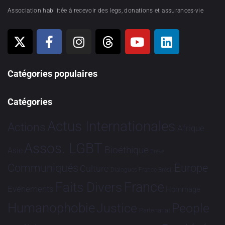
Association habilitée à recevoir des legs, donations et assurances-vie
Catégories populaires
Catégories
Actus Internationales
Actions
Afrique
Assos. LGBT
Bioéthique
Asie
Brève
Communiqués
Europe
Culture
Dialogues France-Brésil
France
Faits Divers
Evénements
Hommage
Humanophobie
Justice
People
Partenariat