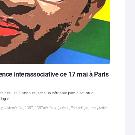
ence interassociative ce 17 mai à Paris
urs des LGBTIphobies, sans un véritable plan d'action du
logie...
ay
,
lesbophobie
,
LGBT
,
LGBTIphobies
,
lycéens
,
Pap Ndiaye
,
transphobie