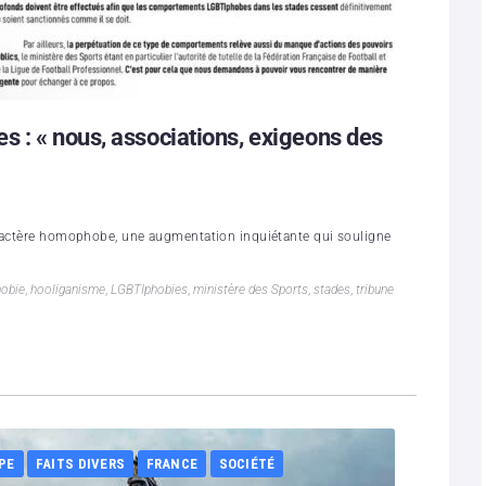
 : « nous, associations, exigeons des
aractère homophobe, une augmentation inquiétante qui souligne
obie
,
hooliganisme
,
LGBTIphobies
,
ministère des Sports
,
stades
,
tribune
PE
FAITS DIVERS
FRANCE
SOCIÉTÉ