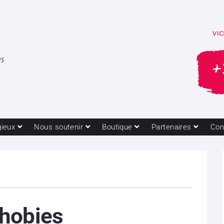
gieux
Nous soutenir
Boutique
Partenaires
Con
hobies