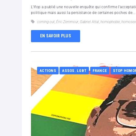
L’Ifop a publié une nouvelle enquête qui confirme l’acceptat
politique mais aussi la persistance de certaines poches de...
coming out
,
Éric Zemmour
,
Gabriel Attal
,
homophobie
,
homosexu
EN SAVOIR PLUS
ACTIONS
ASSOS. LGBT
FRANCE
STOP HOMO