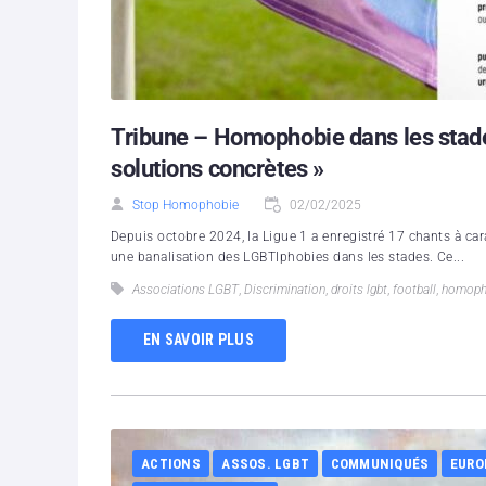
Tribune – Homophobie dans les stades
solutions concrètes »
Stop Homophobie
02/02/2025
Depuis octobre 2024, la Ligue 1 a enregistré 17 chants à c
une banalisation des LGBTIphobies dans les stades. Ce...
Associations LGBT
,
Discrimination
,
droits lgbt
,
football
,
homoph
EN SAVOIR PLUS
ACTIONS
ASSOS. LGBT
COMMUNIQUÉS
EURO