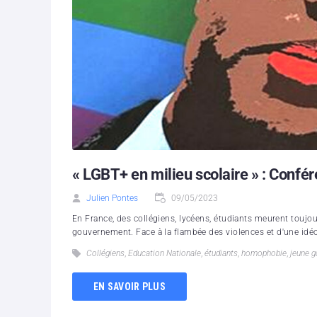
« LGBT+ en milieu scolaire » : Confér
Julien Pontes
09/05/2023
En France, des collégiens, lycéens, étudiants meurent toujo
gouvernement. Face à la flambée des violences et d'une idéo
Collégiens
,
Education Nationale
,
étudiants
,
homophobie
,
jeune g
EN SAVOIR PLUS