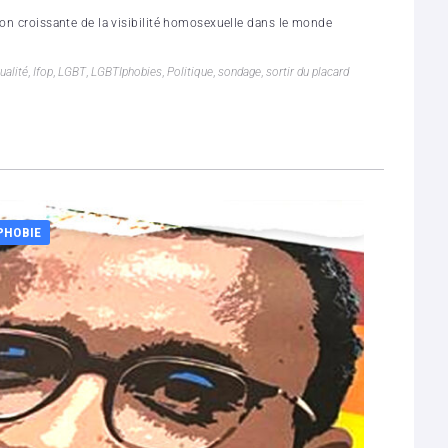
ion croissante de la visibilité homosexuelle dans le monde
alité
,
Ifop
,
LGBT
,
LGBTIphobies
,
Politique
,
sondage
,
sortir du placard
PHOBIE