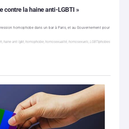
ve contre la haine anti-LGBTI »
gression homophobe dans un bar à Paris, et au Gouvernement pour
ah
,
haine anti lgbt
,
homophobie
,
homosexualité
,
homosexuels
,
LGBTIphobies