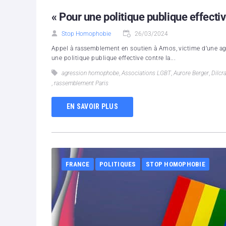
« Pour une politique publique effecti
Stop Homophobie
26/03/2024
Appel à rassemblement en soutien à Amos, victime d’une a
une politique publique effective contre la...
agression homophobe
,
Associations LGBT
,
Aurore Berger
,
Dilcr
,
rassemblement Paris
EN SAVOIR PLUS
FRANCE
POLITIQUES
STOP HOMOPHOBIE