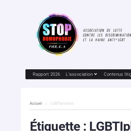
Rapport 2026
L’association
Contenus liti
Accueil
LGBTIphobies
Étiquette :
LGBTIp