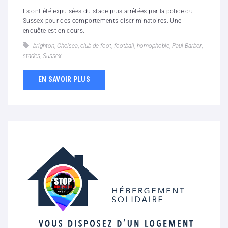
Ils ont été expulsées du stade puis arrêtées par la police du
Sussex pour des comportements discriminatoires. Une
enquête est en cours.
brighton
,
Chelsea
,
club de foot
,
football
,
homophobie
,
Paul Barber
,
stades
,
Sussex
EN SAVOIR PLUS