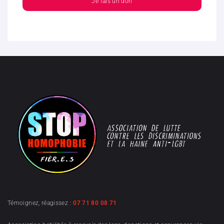
Je fais un don
Témoignez, réagissez :
07 71 80 08 71