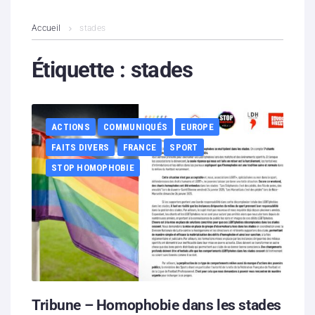
L’association
Accueil
stades
Contenus litigieux
Étiquette :
stades
Nous soutenir
ACTIONS
COMMUNIQUÉS
EUROPE
Boutique
FAITS DIVERS
FRANCE
SPORT
Partenaires
STOP HOMOPHOBIE
Contacts
Hébergement solidaire
Tribune – Homophobie dans les stades