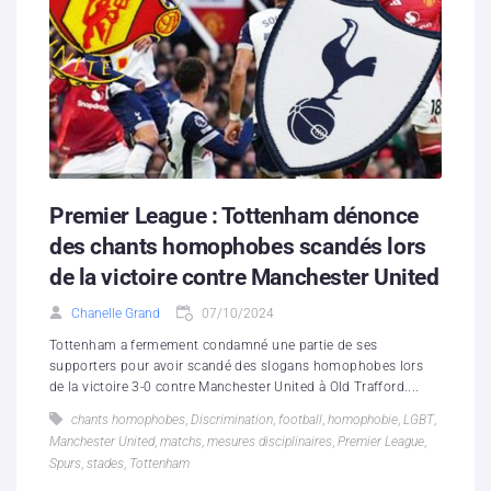
Premier League : Tottenham dénonce
des chants homophobes scandés lors
de la victoire contre Manchester United
Chanelle Grand
07/10/2024
Tottenham a fermement condamné une partie de ses
supporters pour avoir scandé des slogans homophobes lors
de la victoire 3-0 contre Manchester United à Old Trafford....
chants homophobes
,
Discrimination
,
football
,
homophobie
,
LGBT
,
Manchester United
,
matchs
,
mesures disciplinaires
,
Premier League
,
Spurs
,
stades
,
Tottenham