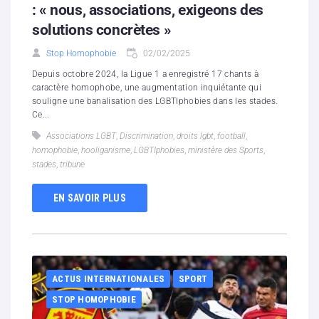
: « nous, associations, exigeons des
solutions concrètes »
Stop Homophobie
02/02/2025
Depuis octobre 2024, la Ligue 1 a enregistré 17 chants à
caractère homophobe, une augmentation inquiétante qui
souligne une banalisation des LGBTIphobies dans les stades.
Ce...
Associations LGBT
,
Discrimination
,
droits lgbt
,
football
,
homophobie
,
hooliganisme
,
LGBTIphobies
,
ministère des Sports
,
stades
,
tribune
EN SAVOIR PLUS
ACTUS INTERNATIONALES
SPORT
STOP HOMOPHOBIE