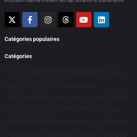
Association habilitée à recevoir des legs, donations et assurances-vie
Catégories populaires
Catégories
Actus Internationales
Actions
Afrique
Assos. LGBT
Bioéthique
Asie
Brève
Communiqués
Europe
Culture
Dialogues France-Brésil
France
Faits Divers
Evénements
Hommage
Humanophobie
Justice
People
Partenariat
Société
Politiques
Santé
Religion
Projets