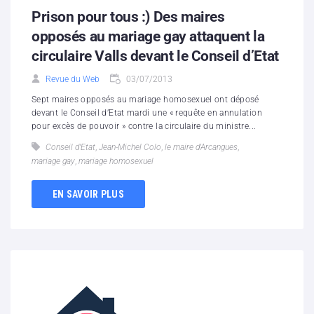
Prison pour tous :) Des maires
opposés au mariage gay attaquent la
circulaire Valls devant le Conseil d’Etat
Revue du Web
03/07/2013
Sept maires opposés au mariage homosexuel ont déposé
devant le Conseil d’Etat mardi une « requête en annulation
pour excès de pouvoir » contre la circulaire du ministre...
Conseil d'Etat
,
Jean-Michel Colo
,
le maire d'Arcangues
,
mariage gay
,
mariage homosexuel
EN SAVOIR PLUS