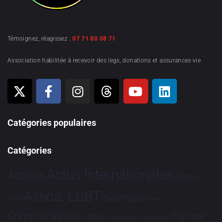
Témoignez, réagissez :
07 71 80 08 71
Association habilitée à recevoir des legs, donations et assurances-vie
Catégories populaires
Catégories
Actus Internationales
Actions
Afrique
Assos. LGBT
Bioéthique
Asie
Brève
Communiqués
Europe
Culture
Dialogues France-Brésil