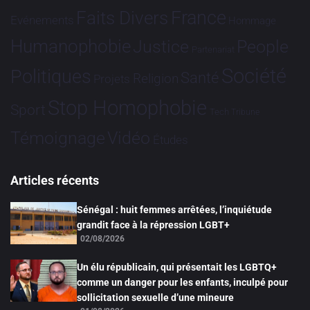
France
Faits Divers
Evénements
Hommage
Humanophobie
Justice
People
Partenariat
Société
Politiques
Santé
Religion
Projets
Stop Homophobie
Sport
Tech
Tribune
Vidéo
Témoignage
Études
Articles récents
Sénégal : huit femmes arrêtées, l’inquiétude
grandit face à la répression LGBT+
02/08/2026
Un élu républicain, qui présentait les LGBTQ+
comme un danger pour les enfants, inculpé pour
sollicitation sexuelle d’une mineure