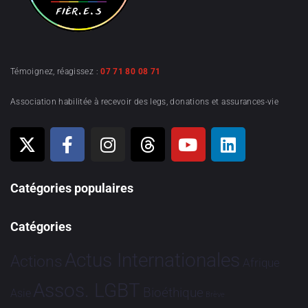
Témoignez, réagissez :
07 71 80 08 71
Association habilitée à recevoir des legs, donations et assurances-vie
Catégories populaires
Catégories
Actus Internationales
Actions
Afrique
Assos. LGBT
Bioéthique
Asie
Brève