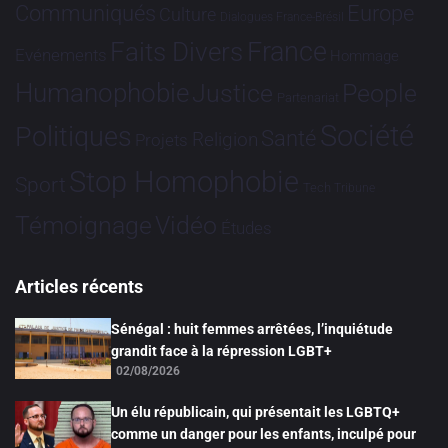
Communiqués
Europe
Culture
Dialogues France-Brésil
France
Faits Divers
Evénements
Hommage
Humanophobie
Justice
People
Partenariat
Société
Politiques
Santé
Religion
Projets
Stop Homophobie
Sport
Tech
Tribune
Vidéo
Témoignage
Études
Articles récents
Sénégal : huit femmes arrêtées, l’inquiétude
grandit face à la répression LGBT+
02/08/2026
Un élu républicain, qui présentait les LGBTQ+
comme un danger pour les enfants, inculpé pour