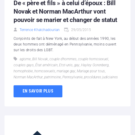
De « père et fils » à celui d’époux : Bill
Novak et Norman MacArthur vont
pouvoir se marier et changer de statut
Terrence Khatchadourian
29/05/2015
Conjoints de fait à New York, au début des années 1990, les
deux hommes ont déménagé en Pennsylvanie, moins ouvert
sur les droits des LGBT.
agisme
,
Bill Novak
,
couple d'hommes
,
couple homosexuel
,
couples gays
,
État américain
,
Etst-unis
,
gay
,
Hayley Gorenberg
,
homophobie
,
homosexuels
,
mariage gay
,
Mariage pour tous
,
Norman MacArthur
,
patrimoine
,
Pennsylvanie
,
procédures judiciaires
EN SAVOIR PLUS