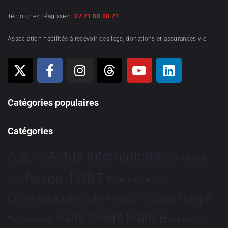
Témoignez, réagissez :
07 71 80 08 71
Association habilitée à recevoir des legs, donations et assurances-vie
Catégories populaires
Catégories
Actus Internationales
Actions
Afrique
Assos. LGBT
Bioéthique
Asie
Brève
Communiqués
Europe
Culture
Dialogues France-Brésil
France
Faits Divers
Evénements
Hommage