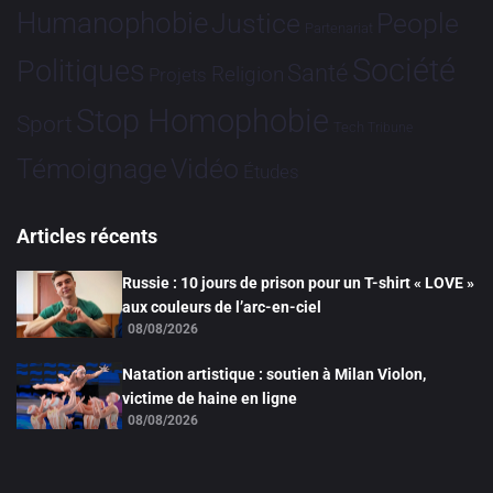
Humanophobie
Justice
People
Partenariat
Société
Politiques
Santé
Religion
Projets
Stop Homophobie
Sport
Tech
Tribune
Vidéo
Témoignage
Études
Articles récents
Russie : 10 jours de prison pour un T-shirt « LOVE »
aux couleurs de l’arc-en-ciel
08/08/2026
Natation artistique : soutien à Milan Violon,
victime de haine en ligne
08/08/2026