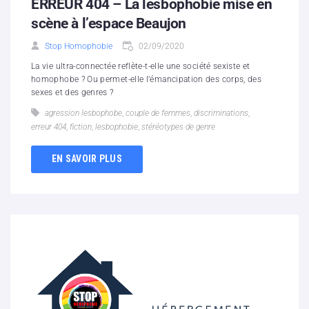
ERREUR 404 – La lesbophobie mise en
scène à l’espace Beaujon
Stop Homophobie
02/09/2020
La vie ultra-connectée reflète-t-elle une société sexiste et
homophobe ? Ou permet-elle l’émancipation des corps, des
sexes et des genres ?
agression lesbophobe
,
couple de femmes
,
discriminations
,
erreur 404
,
fiction
,
lesbophobie
,
stéréotypes de genre
EN SAVOIR PLUS