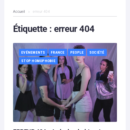
L’association
Accueil
erreur 404
Contenus litigieux
Étiquette :
erreur 404
Nous soutenir
EVÉNEMENTS
FRANCE
PEOPLE
SOCIÉTÉ
Boutique
STOP HOMOPHOBIE
Partenaires
Contacts
Hébergement solidaire