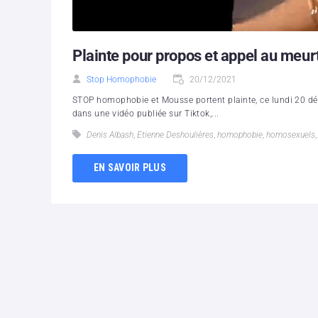
Plainte pour propos et appel au meu
Stop Homophobie
20/12/2021
STOP homophobie et Mousse portent plainte, ce lundi 20 déc
dans une vidéo publiée sur Tiktok,...
Denis Albash
,
Etienne Deshoulières
,
homophobie
,
homosexuels
EN SAVOIR PLUS