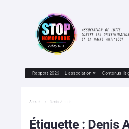
Rapport 2026
L’association
Contenus liti
Accueil
Denis Albash
Étiquette :
Denis 