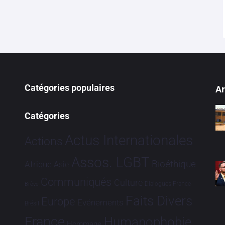
Catégories populaires
Ar
Catégories
Actus Internationales
Actions
Assos. LGBT
Bioéthique
Afrique
Asie
Communiqués
Culture
Dialogues France-
Brève
Faits Divers
Europe
Evénements
Brésil
France
Humanophobie
Hommage