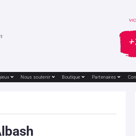
gieux
Nous soutenir
Boutique
Partenaires
Con
Albash