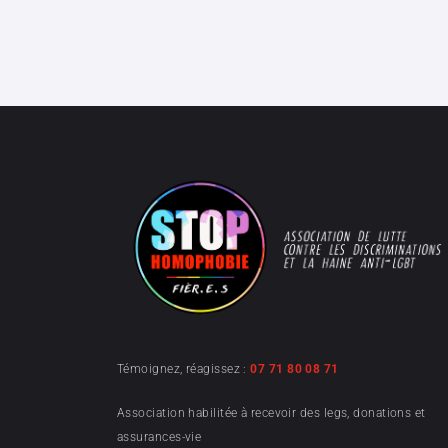
Témoignez, réagissez :
07 71 80 08 71
Association habilitée à recevoir des legs, donations et
assurances-vie