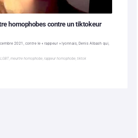
rtre homophobes contre un tiktokeur
embre 2021, contre le « rappeur » lyonnais, Denis Albash qui,
,
LGBT
,
meurtre homophobe
,
rappeur homophobe
,
tiktok