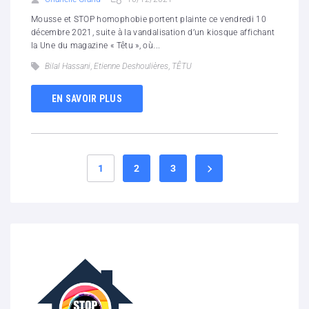
Mousse et STOP homophobie portent plainte ce vendredi 10
décembre 2021, suite à la vandalisation d’un kiosque affichant
la Une du magazine « Têtu », où...
Bilal Hassani
,
Etienne Deshoulières
,
TÊTU
EN SAVOIR PLUS
1
2
3