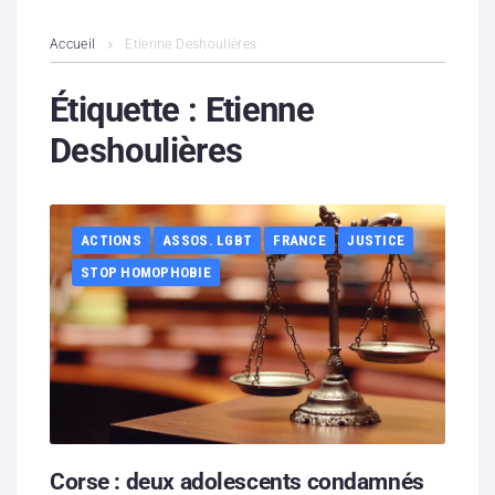
L’association
Accueil
Etienne Deshoulières
Contenus litigieux
Étiquette :
Etienne
Deshoulières
Nous soutenir
Boutique
ACTIONS
ASSOS. LGBT
FRANCE
JUSTICE
Partenaires
STOP HOMOPHOBIE
Contacts
Hébergement solidaire
Corse : deux adolescents condamnés