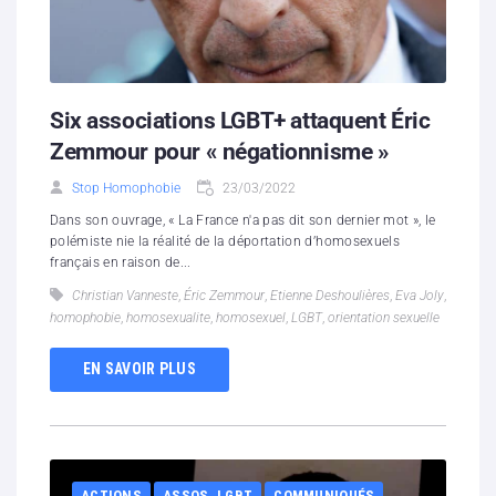
Six associations LGBT+ attaquent Éric
Zemmour pour « négationnisme »
Stop Homophobie
23/03/2022
Dans son ouvrage, « La France n'a pas dit son dernier mot », le
polémiste nie la réalité de la déportation d’homosexuels
français en raison de...
Christian Vanneste
,
Éric Zemmour
,
Etienne Deshoulières
,
Eva Joly
,
homophobie
,
homosexualite
,
homosexuel
,
LGBT
,
orientation sexuelle
EN SAVOIR PLUS
ACTIONS
ASSOS. LGBT
COMMUNIQUÉS