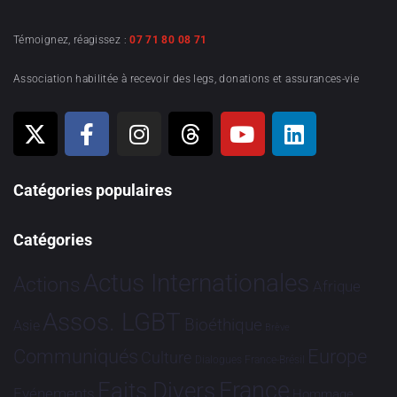
Témoignez, réagissez :
07 71 80 08 71
Association habilitée à recevoir des legs, donations et assurances-vie
Catégories populaires
Catégories
Actus Internationales
Actions
Afrique
Assos. LGBT
Bioéthique
Asie
Brève
Communiqués
Europe
Culture
Dialogues France-Brésil
France
Faits Divers
Evénements
Hommage