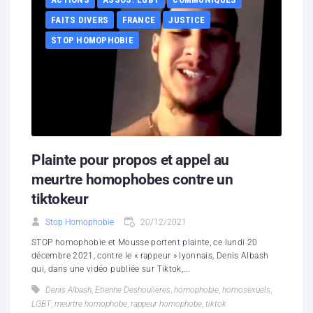
FAITS DIVERS
FRANCE
JUSTICE
STOP HOMOPHOBIE
Plainte pour propos et appel au
meurtre homophobes contre un
tiktokeur
Stop Homophobie
20/12/2021
STOP homophobie et Mousse portent plainte, ce lundi 20
décembre 2021, contre le « rappeur » lyonnais, Denis Albash
qui, dans une vidéo publiée sur Tiktok,...
Denis Albash
,
Etienne Deshoulières
,
homophobie
,
homosexuels
,
LGBT
,
meurtre homophobe
,
rappeur homophobe
,
tiktok