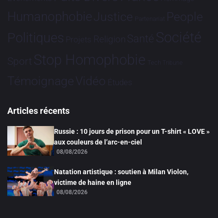
Humanophobie
Justice
People
Partenariat
Société
Politiques
Santé
Religion
Projets
Stop Homophobie
Sport
Tech
Tribune
Vidéo
Témoignage
Études
Articles récents
Russie : 10 jours de prison pour un T-shirt « LOVE »
aux couleurs de l’arc-en-ciel
08/08/2026
Natation artistique : soutien à Milan Violon,
victime de haine en ligne
08/08/2026