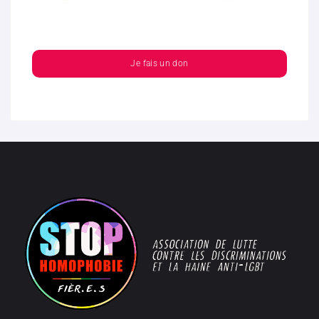
Je fais un don