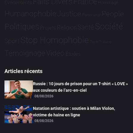
France
Faits Divers
Evénements
Hommage
Humanophobie
Justice
People
Partenariat
Société
Politiques
Santé
Religion
Projets
Stop Homophobie
Sport
Tech
Tribune
Vidéo
Témoignage
Études
Articles récents
Russie : 10 jours de prison pour un T-shirt « LOVE »
aux couleurs de l’arc-en-ciel
08/08/2026
Natation artistique : soutien à Milan Violon,
victime de haine en ligne
08/08/2026