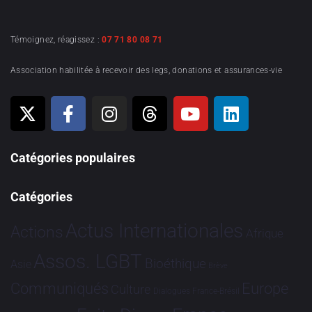
Témoignez, réagissez :
07 71 80 08 71
Association habilitée à recevoir des legs, donations et assurances-vie
Catégories populaires
Catégories
Actus Internationales
Actions
Afrique
Assos. LGBT
Bioéthique
Asie
Brève
Communiqués
Europe
Culture
Dialogues France-Brésil