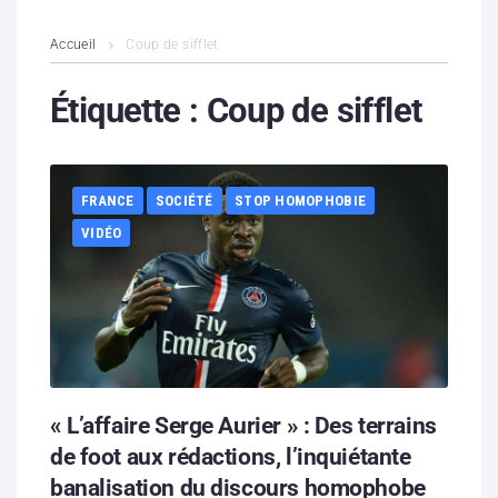
L’association
Accueil
Coup de sifflet
Contenus litigieux
Étiquette :
Coup de sifflet
Nous soutenir
FRANCE
SOCIÉTÉ
STOP HOMOPHOBIE
Boutique
VIDÉO
Partenaires
Contacts
Hébergement solidaire
« L’affaire Serge Aurier » : Des terrains
de foot aux rédactions, l’inquiétante
banalisation du discours homophobe