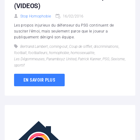
(VIDEOS)
Stop Homophobie
16/02/2016
Les propos injurieux du défenseur du PSG continuent de
susciter l'émoi, mais seulement parce que le joueur a
publiquement dénigré son équipe.
Bertrand Lambert
,
coming-out
,
Coup de sifflet
,
discriminations
,
football
,
footballeurs
,
homophobie
,
homosexualite
,
Les Dégommeuses
,
Panamboyz United
,
Patrick Kanner
,
PSG
,
Sexisme
,
sportif
EN SAVOIR PLUS