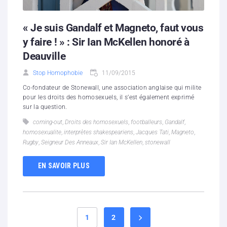
« Je suis Gandalf et Magneto, faut vous
y faire ! » : Sir Ian McKellen honoré à
Deauville
Stop Homophobie
11/09/2015
Co-fondateur de Stonewall, une association anglaise qui milite
pour les droits des homosexuels, il s’est également exprimé
sur la question.
coming-out
,
Droits des homosexuels
,
footballeurs
,
Gandalf
,
homosexualite
,
interprètes shakespeariens
,
Jacques Tati
,
Magneto
,
Rugby
,
Seigneur Des Anneaux
,
Sir Ian McKellen
,
stonewall
EN SAVOIR PLUS
1
2