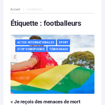
L’association
Accueil
footballeurs
Contenus litigieux
Étiquette :
footballeurs
Nous soutenir
ACTUS INTERNATIONALES
SPORT
Boutique
STOP HOMOPHOBIE
TÉMOIGNAGE
Partenaires
Contacts
Hébergement solidaire
« Je reçois des menaces de mort