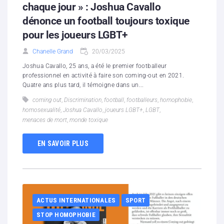
chaque jour » : Joshua Cavallo
dénonce un football toujours toxique
pour les joueurs LGBT+
Chanelle Grand
20/03/2025
Joshua Cavallo, 25 ans, a été le premier footballeur
professionnel en activité à faire son coming-out en 2021.
Quatre ans plus tard, il témoigne dans un...
coming out
,
Discrimination
,
football
,
footballeurs
,
homophobie
,
homosexualité
,
Joshua Cavallo
,
joueurs LGBT+
,
LGBT
,
menaces de mort
,
monde toxique
EN SAVOIR PLUS
ACTUS INTERNATIONALES
SPORT
STOP HOMOPHOBIE