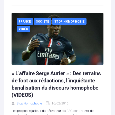
FRANCE
SOCIÉTÉ
STOP HOMOPHOBIE
VIDÉO
« L’affaire Serge Aurier » : Des terrains
de foot aux rédactions, l’inquiétante
banalisation du discours homophobe
(VIDEOS)
Stop Homophobie
16/02/2016
Les propos injurieux du défenseur du PSG continuent de