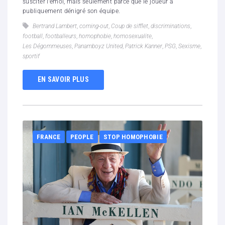
susciter l'émoi, mais seulement parce que le joueur a
publiquement dénigré son équipe.
Bertrand Lambert
,
coming-out
,
Coup de sifflet
,
discriminations
,
football
,
footballeurs
,
homophobie
,
homosexualite
,
Les Dégommeuses
,
Panamboyz United
,
Patrick Kanner
,
PSG
,
Sexisme
,
sportif
EN SAVOIR PLUS
FRANCE
PEOPLE
STOP HOMOPHOBIE