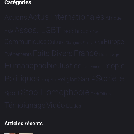
Catégories
Actus Internationales
Actions
Afrique
Assos. LGBT
Bioéthique
Asie
Brève
Communiqués
Europe
Culture
Dialogues France-Brésil
France
Faits Divers
Evénements
Hommage
Humanophobie
Justice
People
Partenariat
Société
Politiques
Santé
Religion
Projets
Stop Homophobie
Sport
Tech
Tribune
Vidéo
Témoignage
Études
Articles récents