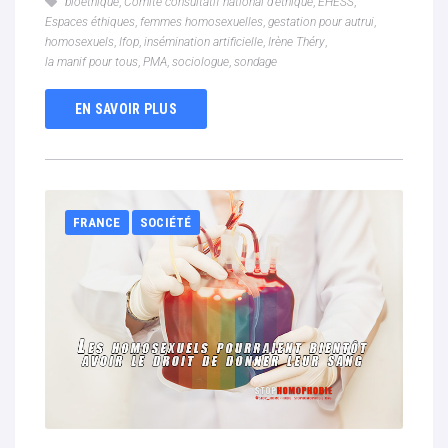
bioéthique
,
Comité consultatif national d’éthique
,
EHESS
,
Espaces éthiques
,
femmes homosexuelles
,
gestation pour autrui
,
homosexuels
,
Ifop
,
insémination artificielle
,
Irène Théry
,
la manif pour tous
,
PMA
,
sociologue
,
sondage
EN SAVOIR PLUS
FRANCE
SOCIÉTÉ