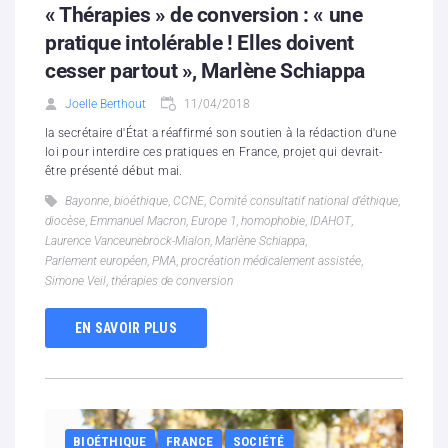
« Thérapies » de conversion : « une
pratique intolérable ! Elles doivent
cesser partout », Marlène Schiappa
Joelle Berthout
11/04/2018
la secrétaire d'État a réaffirmé son soutien à la rédaction d'une
loi pour interdire ces pratiques en France, projet qui devrait-
être présenté début mai.
Bayonne
,
bioéthique
,
CCNE
,
Comité consultatif national d’éthique
,
diocèse
,
Emmanuel Macron
,
Europe 1
,
homophobie
,
IDAHOT
,
Laurence Vanceunebrock-Mialon
,
Marlène Schiappa
,
Parlement européen
,
PMA
,
procréation médicalement assistée
,
Simone Veil
,
thérapies de conversion
EN SAVOIR PLUS
BIOÉTHIQUE
FRANCE
SOCIÉTÉ