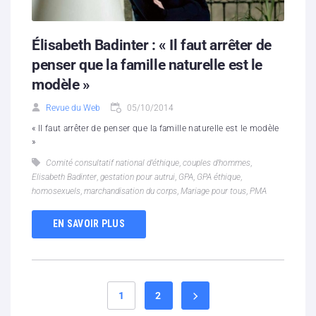
Élisabeth Badinter : « Il faut arrêter de
penser que la famille naturelle est le
modèle »
Revue du Web
05/10/2014
« Il faut arrêter de penser que la famille naturelle est le modèle
»
Comité consultatif national d’éthique
,
couples d’hommes
,
Elisabeth Badinter
,
gestation pour autrui
,
GPA
,
GPA éthique
,
homosexuels
,
marchandisation du corps
,
Mariage pour tous
,
PMA
EN SAVOIR PLUS
1
2