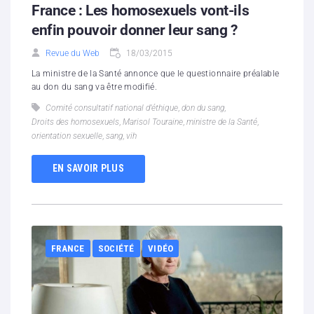
France : Les homosexuels vont-ils
enfin pouvoir donner leur sang ?
Revue du Web
18/03/2015
La ministre de la Santé annonce que le questionnaire préalable
au don du sang va être modifié.
Comité consultatif national d’éthique
,
don du sang
,
Droits des homosexuels
,
Marisol Touraine
,
ministre de la Santé
,
orientation sexuelle
,
sang
,
vih
EN SAVOIR PLUS
FRANCE
SOCIÉTÉ
VIDÉO