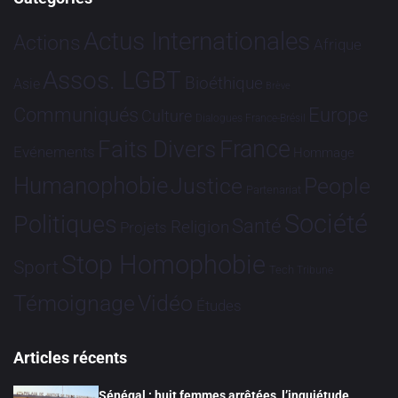
Actus Internationales
Actions
Afrique
Assos. LGBT
Bioéthique
Asie
Brève
Communiqués
Europe
Culture
Dialogues France-Brésil
France
Faits Divers
Evénements
Hommage
Humanophobie
Justice
People
Partenariat
Société
Politiques
Santé
Religion
Projets
Stop Homophobie
Sport
Tech
Tribune
Vidéo
Témoignage
Études
Articles récents
Sénégal : huit femmes arrêtées, l’inquiétude