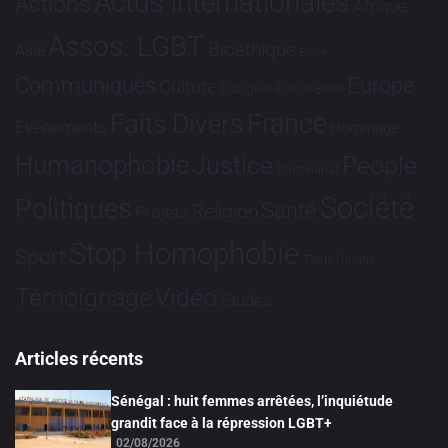
Actus Internationales
Actions
Afrique
Assos. LGBT
Bioéthique
Asie
Brève
Communiqués
Europe
Culture
Dialogues France-Brésil
France
Faits Divers
Evénements
Hommage
Humanophobie
Justice
People
Partenariat
Société
Politiques
Santé
Religion
Projets
Stop Homophobie
Sport
Tech
Tribune
Vidéo
Témoignage
Études
Articles récents
Sénégal : huit femmes arrêtées, l’inquiétude
grandit face à la répression LGBT+
02/08/2026