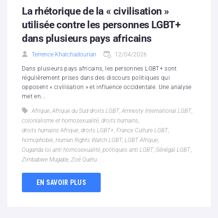
La rhétorique de la « civilisation »
utilisée contre les personnes LGBT+
dans plusieurs pays africains
Terrence Khatchadourian
12/04/2026
Dans plusieurs pays africains, les personnes LGBT+ sont
régulièrement prises dans des discours politiques qui
opposent « civilisation » et influence occidentale. Une analyse
met en...
Afrique
,
Afrique du Sud droits LGBT
,
Amnesty International LGBT
,
colonialisme et homosexualité
,
droits humains
,
droits humains Afrique
,
droits LGBT+
,
France Culture LGBT
,
homophobie
,
Human Rights Watch LGBT
,
LGBT Afrique
,
Ouganda loi anti homosexualité
,
politiques anti LGBT
,
Sénégal LGBT
,
Zimbabwe Mugabe
,
Zoé Quétu
EN SAVOIR PLUS