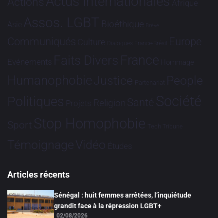
Actus Internationales
Actions
Afrique
Assos. LGBT
Bioéthique
Asie
Brève
Communiqués
Europe
Culture
Dialogues France-Brésil
France
Faits Divers
Evénements
Hommage
Humanophobie
Justice
People
Partenariat
Société
Politiques
Santé
Religion
Projets
Stop Homophobie
Sport
Tech
Tribune
Vidéo
Témoignage
Études
Articles récents
Sénégal : huit femmes arrêtées, l’inquiétude
grandit face à la répression LGBT+
02/08/2026