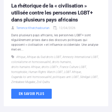
La rhétorique de la « civilisation »
utilisée contre les personnes LGBT+
dans plusieurs pays africains
Terrence Khatchadourian
12/04/2026
Dans plusieurs pays africains, les personnes LGBT+ sont
régulièrement prises dans des discours politiques qui
opposent « civilisation » et influence occidentale. Une analyse
met en...
Afrique
,
Afrique du Sud droits LGBT
,
Amnesty International LGBT
,
colonialisme et homosexualité
,
droits humains
,
droits humains Afrique
,
droits LGBT+
,
France Culture LGBT
,
homophobie
,
Human Rights Watch LGBT
,
LGBT Afrique
,
Ouganda loi anti homosexualité
,
politiques anti LGBT
,
Sénégal LGBT
,
Zimbabwe Mugabe
,
Zoé Quétu
EN SAVOIR PLUS