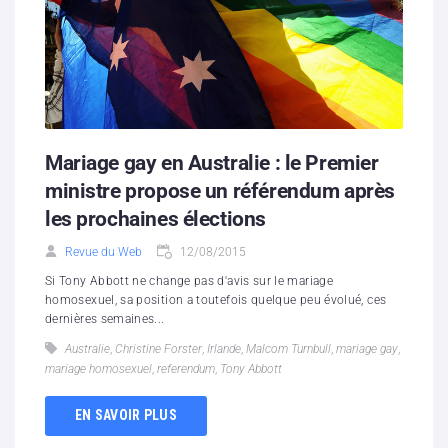
Mariage gay en Australie : le Premier
ministre propose un référendum après
les prochaines élections
Revue du Web
12/08/2015
Si Tony Abbott ne change pas d'avis sur le mariage
homosexuel, sa position a toutefois quelque peu évolué, ces
dernières semaines...
Australie
,
Christine Forster
,
Irlande
,
Malcom Turnbull
,
mariage gay
,
mariage homosexuel
,
referendum
,
Tony Abbott
EN SAVOIR PLUS