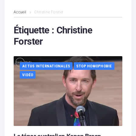
L’association
Accueil
Christine Forster
Contenus litigieux
Étiquette :
Christine
Forster
Nous soutenir
Boutique
ACTUS INTERNATIONALES
STOP HOMOPHOBIE
Partenaires
VIDÉO
Contacts
Hébergement solidaire