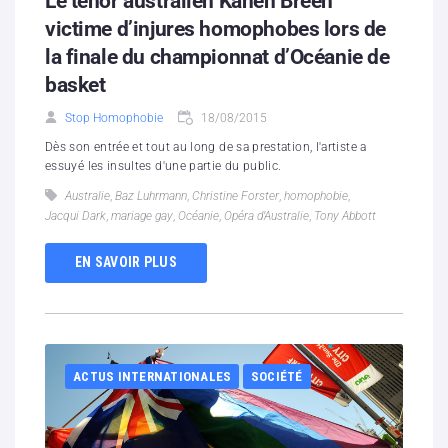
Le ténor australien Kanen Breen
victime d’injures homophobes lors de
la finale du championnat d’Océanie de
basket
Stop Homophobie
18/08/2015
Dès son entrée et tout au long de sa prestation, l'artiste a
essuyé les insultes d'une partie du public.
Australie
,
Baz Luhrmann
,
Christine Forster
,
homophobie
,
Jacqui Dark
,
mariage gay
,
Océanie
,
Opéra d’Australie
,
Tony Abbott
EN SAVOIR PLUS
ACTUS INTERNATIONALES
SOCIÉTÉ