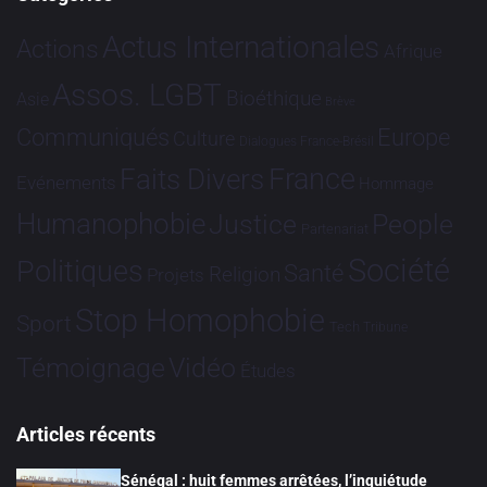
Actus Internationales
Actions
Afrique
Assos. LGBT
Bioéthique
Asie
Brève
Communiqués
Europe
Culture
Dialogues France-Brésil
France
Faits Divers
Evénements
Hommage
Humanophobie
Justice
People
Partenariat
Société
Politiques
Santé
Religion
Projets
Stop Homophobie
Sport
Tech
Tribune
Vidéo
Témoignage
Études
Articles récents
Sénégal : huit femmes arrêtées, l’inquiétude