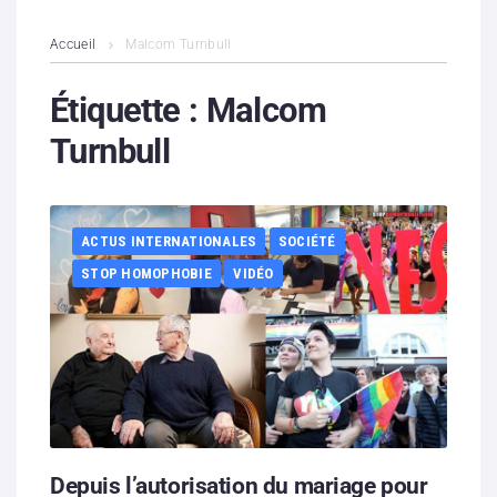
L’association
Accueil
Malcom Turnbull
Contenus litigieux
Étiquette :
Malcom
Turnbull
Nous soutenir
Boutique
ACTUS INTERNATIONALES
SOCIÉTÉ
Partenaires
STOP HOMOPHOBIE
VIDÉO
Contacts
Hébergement solidaire
Depuis l’autorisation du mariage pour