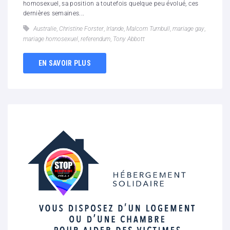
homosexuel, sa position a toutefois quelque peu évolué, ces
dernières semaines...
Australie
,
Christine Forster
,
Irlande
,
Malcom Turnbull
,
mariage gay
,
mariage homosexuel
,
referendum
,
Tony Abbott
EN SAVOIR PLUS