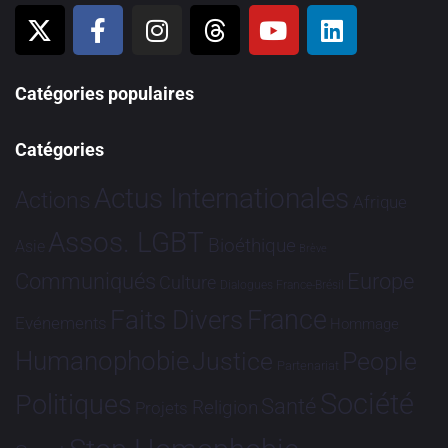
Catégories populaires
Catégories
Actus Internationales
Actions
Afrique
Assos. LGBT
Bioéthique
Asie
Brève
Communiqués
Europe
Culture
Dialogues France-Brésil
France
Faits Divers
Evénements
Hommage
Humanophobie
Justice
People
Partenariat
Société
Politiques
Santé
Religion
Projets