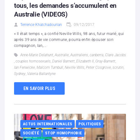
tous, les demandes s’accumulent en
Australie (VIDEOS)
Terrence Khatchadourian
09/12/2017
« Il était temps », a confié Neville Wills, 98 ans, futur marié, qui
après 39 ans de vie commune, pourra enfin épouser son
compagnon, Ian,...
Anne-Marie Delahunt
,
Australie
,
Australiens
,
canberra
,
Clare Jacobs
,
couples homosexuels
,
Daniel Barnett
,
Elizabeth II
,
Gray-Barnett
,
Ian Fenwicke
,
Malcom Turnbull
,
Neville Wills
,
Peter Cosgrove
,
scrutin
,
Sydney
,
Valeria Ballantyne
EN SAVOIR PLUS
ACTUS INTERNATIONALES
POLITIQUES
SOCIÉTÉ
STOP HOMOPHOBIE