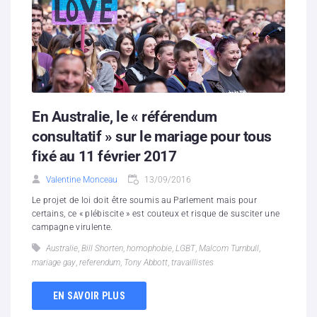
En Australie, le « référendum
consultatif » sur le mariage pour tous
fixé au 11 février 2017
Valentine Monceau
13/09/2016
Le projet de loi doit être soumis au Parlement mais pour
certains, ce « plébiscite » est couteux et risque de susciter une
campagne virulente.
Australie
,
Bill Shorten
,
homophobie
,
LGBT
,
Malcom Turnbull
,
mariage gay
,
referendum
,
Tony Abbott
,
travaillistes
EN SAVOIR PLUS