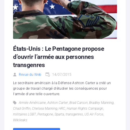
États-Unis : Le Pentagone propose
d’ouvrir l’armée aux personnes
transgenres
Revue du Web
14/07/2015
Le secrétaire américain à la Défense Ashton Carter a créé un
groupe de travail chargé d'étudier les conséquences pour
l'armée d'une telle ouverture.
Armée Américaine
,
Ashton Carter
,
Brad Carson
,
Bradley Manning
,
Chad Griffin
,
Chelsea Manning
,
HRC
,
Human Rights Campaign
,
militaires LGBT
,
Pentagone
,
Sparta
,
transgenres
,
US Air Force
,
Wikileaks