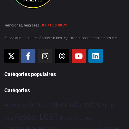
Témoignez, réagissez :
07 71 80 08 71
Association habilitée à recevoir des legs, donations et assurances-vie
Catégories populaires
Catégories
Actus Internationales
Actions
Afrique
Assos. LGBT
Bioéthique
Asie
Brève
Communiqués
Europe
Culture