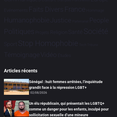
Dialogues France-Brésil
France
Faits Divers
Evénements
Hommage
Humanophobie
Justice
People
Partenariat
Société
Politiques
Santé
Religion
Projets
Stop Homophobie
Sport
Tech
Tribune
Vidéo
Témoignage
Études
Articles récents
Sénégal : huit femmes arrêtées, l’inquiétude
grandit face à la répression LGBT+
02/08/2026
Un élu républicain, qui présentait les LGBTQ+
comme un danger pour les enfants, inculpé pour
sollicitation sexuelle d’une mineure