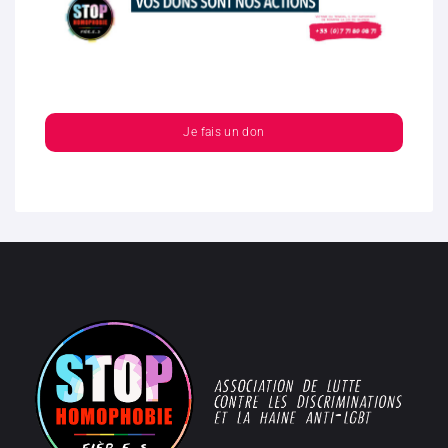
Je fais un don