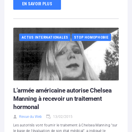
EN SAVOIR PLUS
ACTUS INTERNATIONALES
STOP HOMOPHOBIE
L’armée américaine autorise Chelsea
Manning à recevoir un traitement
hormonal
Revue du Web
13/02/2015
Les autorités vont fournir le traitement à Chelsea Manning "sur
le base de l'évaluation de son état médical", a indiqué le