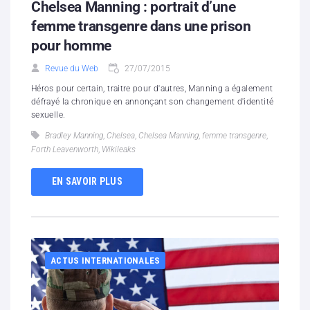
Chelsea Manning : portrait d’une
femme transgenre dans une prison
pour homme
Revue du Web
27/07/2015
Héros pour certain, traitre pour d'autres, Manning a également
défrayé la chronique en annonçant son changement d'identité
sexuelle.
Bradley Manning
,
Chelsea
,
Chelsea Manning
,
femme transgenre
,
Forth Leavenworth
,
Wikileaks
EN SAVOIR PLUS
ACTUS INTERNATIONALES