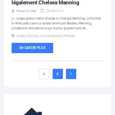
légalement Chelsea Manning
Revue du Web
24/04/2014
>> Judge grants name change to Chelsea Manning, convicted
in WikiLeaks case Le soldat américain Bradley Manning,
condamné l’été dernier pour la plus grande fuite de...
Bradley Manning
,
Chelsea Manning
,
Wikileaks
EN SAVOIR PLUS
1
2