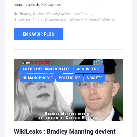
responsable du Pentagone.
Bradley
,
Chelsea Manning
,
défense des libertés
,
devenir une femme
,
Guardian
,
irak
,
traitement hormonal
,
Wikileaks
EN SAVOIR PLUS
ACTUS INTERNATIONALES
ASSOS. LGBT
HUMANOPHOBIE
POLITIQUES
SOCIÉTÉ
WikiLeaks : Bradley Manning devient