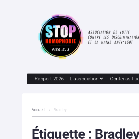
Rapport 2026
L’association
Contenus liti
Accueil
Bradley
Étiquette :
Bradle