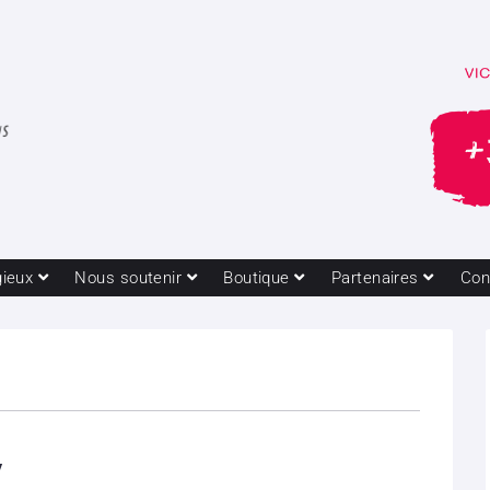
gieux
Nous soutenir
Boutique
Partenaires
Con
y