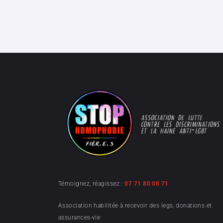
Témoignez, réagissez :
07 71 80 08 71
Association habilitée à recevoir des legs, donations et
assurances-vie