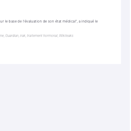
ur le base de l'évaluation de son état médical", a indiqué le
mme
,
Guardian
,
irak
,
traitement hormonal
,
Wikileaks