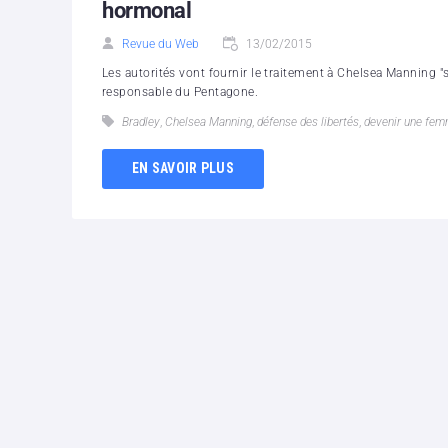
hormonal
Revue du Web
13/02/2015
Les autorités vont fournir le traitement à Chelsea Manning "s
responsable du Pentagone.
Bradley
,
Chelsea Manning
,
défense des libertés
,
devenir une fe
EN SAVOIR PLUS