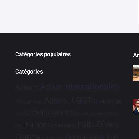
Catégories populaires
Ar
Catégories
Actus Internationales
Actions
Assos. LGBT
Bioéthique
Afrique
Asie
Communiqués
Culture
Dialogues France-
Brève
Faits Divers
Europe
Evénements
Brésil
France
Humanophobie
Hommage